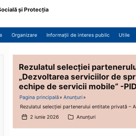
ocială și Protecția
e
Organizare
Informații de interes public
Utile
Rezulatul selecției partenerulu
„Dezvoltarea serviciilor de spr
echipe de servicii mobile” -P
Pagina principală
Anunțuri
Rezulatul selecției partenerului entitate privată – A
2 iunie 2026
Anunțuri
Dată
Categorii
articol