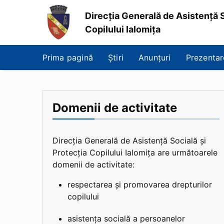
Direcția Generală de Asistență S
Copilului Ialomița
Direcția
Generală
Prima pagină
Știri
Anunțuri
Prezentar
de
Asistență
Socială
și
Protecția
Domenii de activitate
Copilului
Ialomița
Direcția Generală de Asistență Socială și
Protecția Copilului Ialomița are următoarele
domenii de activitate:
respectarea și promovarea drepturilor
copilului
asistența socială a persoanelor