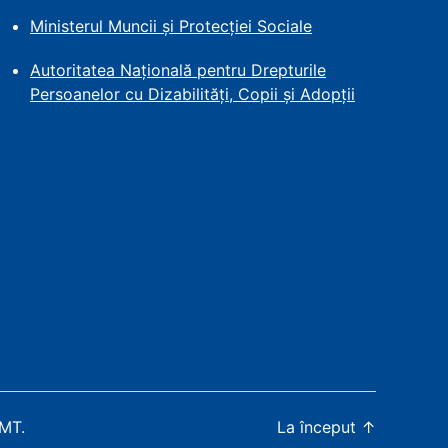
Ministerul Muncii și Protecției
Sociale
Autoritatea Națională pentru Drepturile
Persoanelor cu Dizabilități, Copii și Adopții
WMT
.
La început
↑