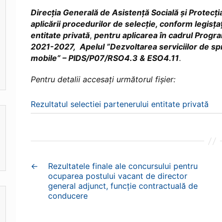
Direcția Generală de Asistență Socială și Protecți
aplicării procedurilor de selecţie, conform legisța
entitate privată
,
pentru aplicarea în cadrul Progra
2021-2027, Apelul ”Dezvoltarea serviciilor de spri
mobile” – PIDS/P07/RSO4.3 & ESO4.11
.
Pentru detalii accesați următorul fișier:
Rezultatul selectiei partenerului entitate privată
←
Rezultatele finale ale concursului pentru
ocuparea postului vacant de director
general adjunct, funcție contractuală de
conducere