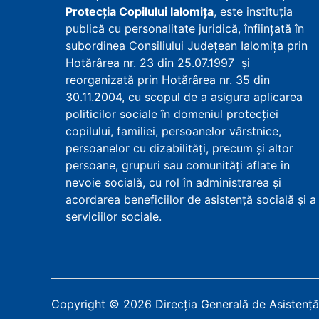
Protecţia Copilului Ialomița
, este instituţia
publică cu personalitate juridică, înfiinţată în
subordinea Consiliului Județean Ialomița prin
Hotărârea nr. 23 din 25.07.1997 şi
reorganizată prin Hotărârea nr. 35 din
30.11.2004, cu scopul de a asigura aplicarea
politicilor sociale în domeniul protecţiei
copilului, familiei, persoanelor vârstnice,
persoanelor cu dizabilităţi, precum şi altor
persoane, grupuri sau comunităţi aflate în
nevoie socială, cu rol în administrarea şi
acordarea beneficiilor de asistenţă socială şi a
serviciilor sociale.
Copyright
©
2026
Direcția Generală de Asistență 