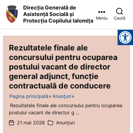
Direcția Generală de
Asistență Socială și
Meniu
Caută
Protecția Copilului Ialomița
Direcția
Instrumente pentru accesibilitate
Generală
de
Asistență
Rezultatele finale ale
Socială
concursului pentru ocuparea
și
Protecția
postului vacant de director
Copilului
Ialomița
general adjunct, funcție
contractuală de conducere
Pagina principală
Anunțuri
Rezultatele finale ale concursului pentru ocuparea
postului vacant de director g ...
21 mai 2026
Anunțuri
Dată
Categorii
articol