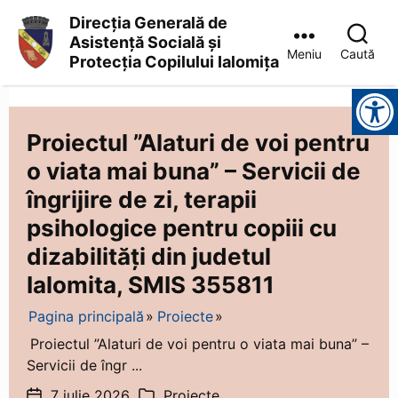
Direcția Generală de
Asistență Socială și
Meniu
Caută
Protecția Copilului Ialomița
Direcția
Instrumente pentru accesibilitate
Generală
de
Asistență
Proiectul ”Alaturi de voi pentru
Socială
o viata mai buna” – Servicii de
și
Protecția
îngrijire de zi, terapii
Copilului
Ialomița
psihologice pentru copiii cu
dizabilități din judetul
Ialomita, SMIS 355811
Pagina principală
Proiecte
Proiectul ”Alaturi de voi pentru o viata mai buna” –
Servicii de îngr ...
7 iulie 2026
Proiecte
Dată
Categorii