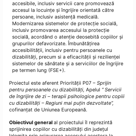
accesibile, inclusiv servicii care promovează
accesul la locuințe și îngrijire orientată către
persoane, inclusiv asistență medicală.
Modernizarea sistemelor de protecție socială,
inclusiv promovarea accesului la protecție
socială, acordând o atenție deosebită copiilor și
grupurilor defavorizate. Îmbunătățirea
accesibilității, inclusiv pentru persoanele cu
dizabilități, precum si a eficacității și rezilienței
sistemelor de sănătate și a serviciilor de îngrijire
pe termen lung (FSE+).
Proiectul este aferent Priorității P07 –
Sprijin
pentru persoanele cu dizabilități,
Apelul
”
Servicii
de îngrijire de zi – terapii psihologice pentru copiii
cu dizabilități – Regiuni mai puțin dezvoltate
”,
cofinanțat de Uniunea Europeană.
Obiectivul general
al proiectului îl reprezintă
sprijinirea copiilor cu dizabilități din județul
Ialomița prin asigurarea accesului acestora la