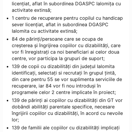
licențiat, aflat în subordinea DGASPC Ialomița cu
activitate extinsă;
1 centru de recuperare pentru copilul cu handicap
sever licențiat, aflat in subordinea DGASPC
Ialomita cu activitate extinsă;
84 de părinți/persoane care se ocupa de
creșterea și îngrijirea copiilor cu dizabilități, care
vor fi înregistrați ca noi beneficiari ai celor doua
centre, vor participa la grupuri de suport;
139 de copii cu dizabilități din județul Ialomita
identificați, selectați si recrutați în grupul țintă,
din care pentru 55 se vor suplimenta serviciile de
recuperare, iar 84 vor fi nou introduși în
programele celor 2 centre implicate în proiect;
139 de părinți ai copiilor cu dizabilități din GT vor
dobândi abilități parentale specifice, necesare
îngrijirii copiilor cu dizabilități, în acord cu nevoile
lor;
139 de familii ale copiilor cu dizabilități implicați