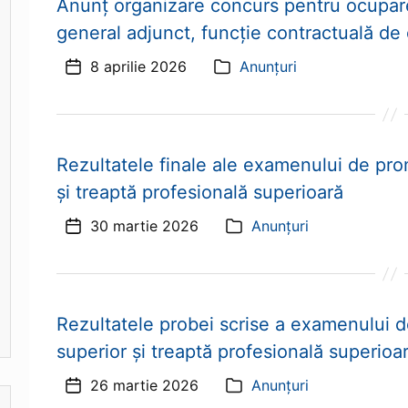
Anunț organizare concurs pentru ocupare
general adjunct, funcție contractuală d
8 aprilie 2026
Anunțuri
Dată
Categorii
articol
Rezultatele finale ale examenului de pro
și treaptă profesională superioară
30 martie 2026
Anunțuri
Dată
Categorii
articol
Rezultatele probei scrise a examenului d
superior și treaptă profesională superioa
26 martie 2026
Anunțuri
Dată
Categorii