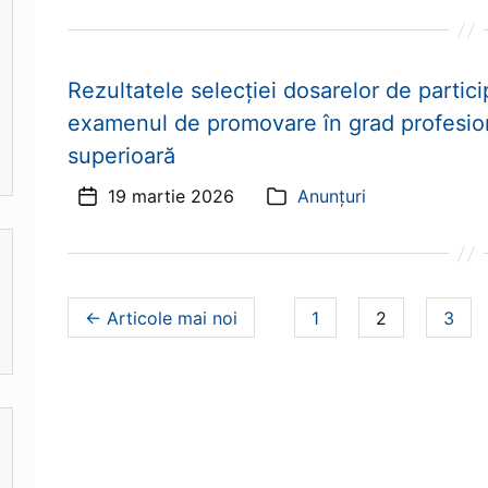
articol
Rezultatele selecției dosarelor de particip
examenul de promovare în grad profesiona
superioară
19 martie 2026
Anunțuri
Dată
Categorii
articol
Navigare
pagina
pagina
pagin
←
Articole
mai noi
1
2
3
articole