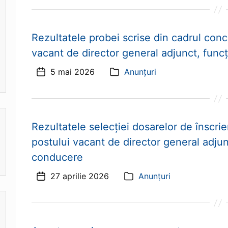
Rezultatele probei scrise din cadrul con
vacant de director general adjunct, func
5 mai 2026
Anunțuri
Dată
Categorii
articol
Rezultatele selecției dosarelor de înscri
postului vacant de director general adjun
conducere
27 aprilie 2026
Anunțuri
Dată
Categorii
articol