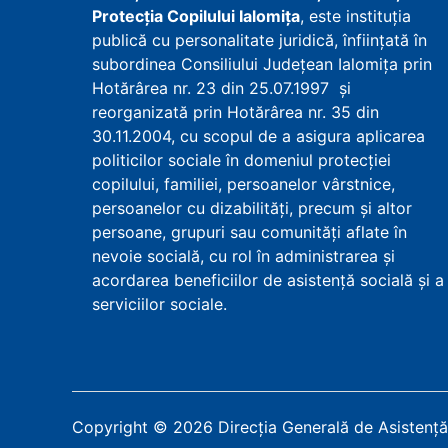
Protecţia Copilului Ialomița
, este instituţia
publică cu personalitate juridică, înfiinţată în
subordinea Consiliului Județean Ialomița prin
Hotărârea nr. 23 din 25.07.1997 şi
reorganizată prin Hotărârea nr. 35 din
30.11.2004, cu scopul de a asigura aplicarea
politicilor sociale în domeniul protecţiei
copilului, familiei, persoanelor vârstnice,
persoanelor cu dizabilităţi, precum şi altor
persoane, grupuri sau comunităţi aflate în
nevoie socială, cu rol în administrarea şi
acordarea beneficiilor de asistenţă socială şi a
serviciilor sociale.
Copyright
©
2026
Direcția Generală de Asistență 