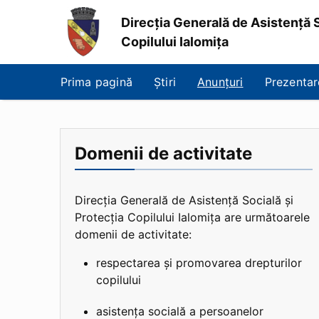
Direcția Generală de Asistență S
Copilului Ialomița
Direcția
Generală
Prima pagină
Știri
Anunțuri
Prezentar
de
Asistență
Socială
și
Protecția
Domenii de activitate
Copilului
Ialomița
Direcția Generală de Asistență Socială și
Protecția Copilului Ialomița are următoarele
domenii de activitate:
respectarea și promovarea drepturilor
copilului
asistența socială a persoanelor