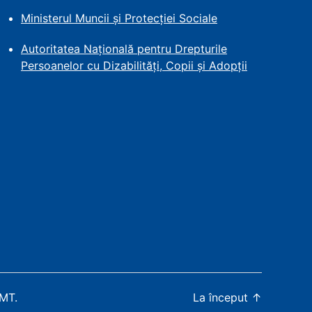
Ministerul Muncii și Protecției
Sociale
Autoritatea Națională pentru Drepturile
Persoanelor cu Dizabilități, Copii și Adopții
WMT
.
La început
↑