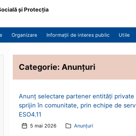
ocială și Protecția
e
Organizare
Informații de interes public
Utile
Categorie:
Anunțuri
Anunț selectare partener entităţi private 
sprijin în comunitate, prin echipe de se
ESO4.11
5 mai 2026
Anunțuri
Dată
Categorii
articol