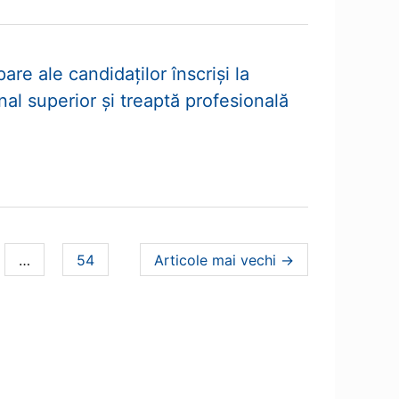
are ale candidaților înscriși la
l superior și treaptă profesională
a
pagina
…
54
Articole
mai vechi
→