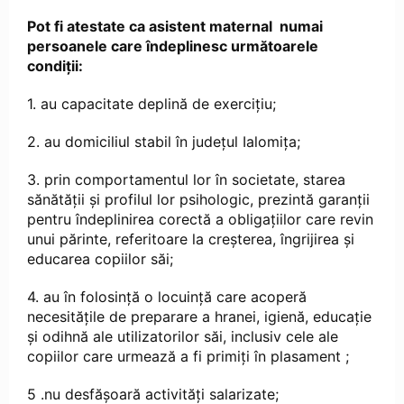
Pot fi atestate ca asistent maternal numai
persoanele care îndeplinesc următoarele
condiţii:
1. au capacitate deplină de exerciţiu;
2. au domiciliul stabil în județul Ialomița;
3. prin comportamentul lor în societate, starea
sănătăţii şi profilul lor psihologic, prezintă garanţii
pentru îndeplinirea corectă a obligaţiilor care revin
unui părinte, referitoare la creşterea, îngrijirea şi
educarea copiilor săi;
4. au în folosinţă o locuinţă care acoperă
necesităţile de preparare a hranei, igienă, educaţie
şi odihnă ale utilizatorilor săi, inclusiv cele ale
copiilor care urmează a fi primiţi în plasament ;
5 .nu desfăşoară activităţi salarizate;