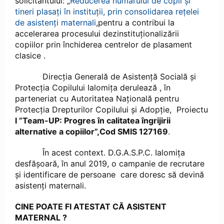
solicitantului: „
Reducerea numărului de copii și
tineri plasați în instituții, prin consolidarea rețelei
de asistenți maternali
,pentru a contribui la
accelerarea procesului dezinstituționalizării
copiilor prin închiderea centrelor de plasament
clasice .
Direcţia Generală de Asistenţă Socială şi
Protecţia Copilului Ialomiţa derulează , în
parteneriat cu Autoritatea Națională pentru
Protecția Drepturilor Copilului și Adopție, Proiectu
l ”Team-UP: Progres în calitatea îngrijirii
alternative a copiilor”,Cod SMIS 127169
.
În acest context. D.G.A.S.P.C. Ialomița
desfășoară, în anul 2019, o campanie de recrutare
și identificare de persoane care doresc să devină
asistenți maternali.
CINE POATE FI ATESTAT CĂ ASISTENT
MATERNAL ?