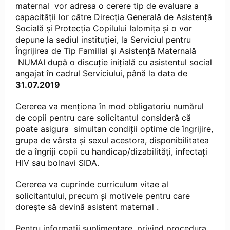
maternal vor adresa o cerere tip de evaluare a
capacităţii lor către Direcţia Generală de Asistenţă
Socială şi Protecţia Copilului Ialomița şi o vor
depune la sediul instituţiei, la Serviciul pentru
Îngrijirea de Tip Familial și Asistență Maternală
NUMAI după o discuţie iniţială cu asistentul social
angajat în cadrul Serviciului, până la data de
31.07.2019
Cererea va menţiona în mod obligatoriu numărul
de copii pentru care solicitantul consideră că
poate asigura simultan condiţii optime de îngrijire,
grupa de vârsta şi sexul acestora, disponibilitatea
de a îngriji copii cu handicap/dizabilităţi, infectaţi
HIV sau bolnavi SIDA.
Cererea va cuprinde curriculum vitae al
solicitantului, precum şi motivele pentru care
doreşte să devină asistent maternal .
Pentru informații suplimentare, privind procedura