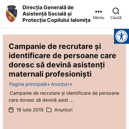
Direcția Generală de
Asistență Socială și
Meniu
Caută
Protecția Copilului Ialomița
Direcția
Instrumente pentru accesibilitate
Generală
de
Asistență
Campanie de recrutare și
Socială
identificare de persoane care
și
Protecția
doresc să devină asistenți
Copilului
Ialomița
maternali profesioniști
Pagina principală
Anunțuri
Campanie de recrutare și identificare de persoane
care doresc să devină asist ...
19 iulie 2019
Anunțuri
Dată
Categorii
articol