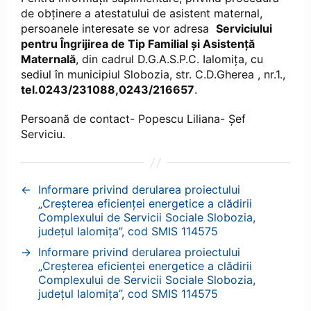
de obținere a atestatului de asistent maternal,
persoanele interesate se vor adresa
Serviciului
pentru Îngrijirea de Tip Familial și Asistență
Maternală
, din cadrul D.G.A.S.P.C. Ialomița, cu
sediul în municipiul Slobozia, str. C.D.Gherea , nr.1.,
tel.0243/231088,0243/216657
.
Persoană de contact- Popescu Liliana- Șef
Serviciu.
←
Informare privind derularea proiectului
„Creșterea eficienței energetice a clădirii
Complexului de Servicii Sociale Slobozia,
județul Ialomița’’, cod SMIS 114575
→
Informare privind derularea proiectului
„Creșterea eficienței energetice a clădirii
Complexului de Servicii Sociale Slobozia,
județul Ialomița’’, cod SMIS 114575