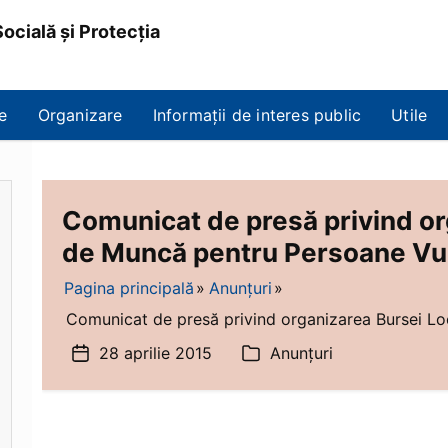
ocială și Protecția
e
Organizare
Informații de interes public
Utile
Comunicat de presă privind or
de Muncă pentru Persoane Vu
Pagina principală
Anunțuri
Comunicat de presă privind organizarea Bursei Loc
28 aprilie 2015
Anunțuri
Dată
Categorii
articol