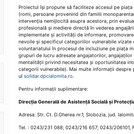
Proiectul îşi propune să faciliteze accesul pe piaţa
(romi, persoane provenind din familii monoparentale
intervenția nemijlocită asupra acestora, prin evalua
profesională şi mediere directă în vederea angajări
implementate şi activităţi de informare, promovare 
nevoile şi specificul categoriilor vulnerabile viza
voluntariatului în procesul de incluziune pe piaţa m
grupuri de lucru adresate angajatorilor, angajaţilo
mentalităţii privind necesitatea şi oportunitatea in
categorii vulnerabile). Mai multe informaţii despre 
ul
solidar.dpcialomita.ro
.
Pentru informaţii suplimentare:
Direcţia Generală de Asistenţă Socială și Protecţia
Adresa: Str. Ct. D.Gherea nr.1, Slobozia, jud. Ialomit
Tel. : 0243/231 088; 0243/216 657; 0243/206101,