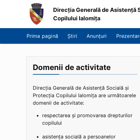
Direcția Generală de Asistență S
Copilului Ialomița
Direcția
Generală
Prima pagină
Știri
Anunțuri
Prezentar
de
Asistență
Socială
și
Protecția
Domenii de activitate
Copilului
Ialomița
Direcția Generală de Asistență Socială și
Protecția Copilului Ialomița are următoarele
domenii de activitate:
respectarea și promovarea drepturilor
copilului
asistența socială a persoanelor