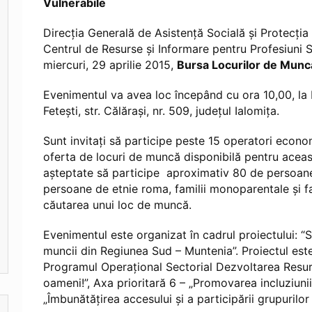
Vulnerabile
Direcţia Generală de Asistenţă Socială şi Protecţia 
Centrul de Resurse și Informare pentru Profesiuni 
miercuri, 29 aprilie 2015,
Bursa Locurilor de Munc
Evenimentul va avea loc începând cu ora 10,00, la 
Fetești, str. Călărași, nr. 509, județul Ialomița.
Sunt invitați să participe peste 15 operatori economi
oferta de locuri de muncă disponibilă pentru acea
așteptate să participe aproximativ 80 de persoane, 
persoane de etnie roma, familii monoparentale și fam
căutarea unui loc de muncă.
Evenimentul este organizat în cadrul proiectului: 
muncii din Regiunea Sud – Muntenia”. Proiectul est
Programul Operaţional Sectorial Dezvoltarea Resu
oameni!”, Axa prioritară 6 – „Promovarea incluziunii
„Îmbunătăţirea accesului şi a participării grupurilor