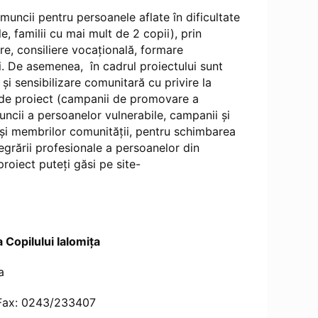
 muncii pentru persoanele aflate în dificultate
, familii cu mai mult de 2 copii), prin
re, consiliere vocaţională, formare
i. De asemenea, în cadrul proiectului sunt
şi sensibilizare comunitară cu privire la
te de proiect (campanii de promovare a
uncii a persoanelor vulnerabile, campanii şi
r şi membrilor comunităţii, pentru schimbarea
tegrării profesionale a persoanelor din
proiect puteţi găsi pe site-
 Copilului Ialomiţa
a
 Fax: 0243/233407