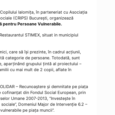
Copilului Ialomiţa, în parteneriat cu Asociația
Sociale (CRIPS) București, organizează
ă pentru Persoane Vulnerabile.
Restaurantul STIMEX, situat in municipiul
ci, care să își prezinte, în cadrul acțiunii,
stă categorie de persoane. Totodată, sunt
aparținând grupului țintă al proiectului –
ilii cu mai mult de 2 copii, aflate în
“SOLIDAR – Recunoaştere şi demnitate pe piaţa
e cofinanţat din Fondul Social European, prin
rselor Umane 2007-2013, “Investeşte în
 sociale”, Domeniul Major de Intervenţie 6.2 –
 vulnerabile pe piaţa muncii”.