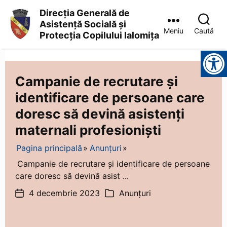
Direcția Generală de
Asistență Socială și
Meniu
Caută
Protecția Copilului Ialomița
Direcția
Instrumente pentru accesibilitate
Generală
de
Asistență
Campanie de recrutare și
Socială
identificare de persoane care
și
Protecția
doresc să devină asistenți
Copilului
Ialomița
maternali profesioniști
Pagina principală
Anunțuri
Campanie de recrutare și identificare de persoane
care doresc să devină asist ...
4 decembrie 2023
Anunțuri
Dată
Categorii
articol