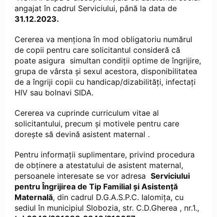
angajat în cadrul Serviciului, până la data de
31.12.2023.
Cererea va menţiona în mod obligatoriu numărul
de copii pentru care solicitantul consideră că
poate asigura simultan condiţii optime de îngrijire,
grupa de vârsta şi sexul acestora, disponibilitatea
de a îngriji copii cu handicap/dizabilităţi, infectaţi
HIV sau bolnavi SIDA.
Cererea va cuprinde curriculum vitae al
solicitantului, precum şi motivele pentru care
doreşte să devină asistent maternal .
Pentru informații suplimentare, privind procedura
de obținere a atestatului de asistent maternal,
persoanele interesate se vor adresa
Serviciului
pentru Îngrijirea de Tip Familial și Asistență
Maternală
, din cadrul D.G.A.S.P.C. Ialomița, cu
sediul în municipiul Slobozia, str. C.D.Gherea , nr.1.,