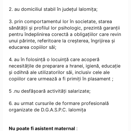
2. au domiciliul stabil în județul Ialomița;
3. prin comportamentul lor în societate, starea
sănătăţii şi profilul lor psihologic, prezintă garanţii
pentru îndeplinirea corectă a obligaţiilor care revin
unui părinte, referitoare la creşterea, îngrijirea şi
educarea copiilor săi;
4. au în folosinţă o locuinţă care acoperă
necesităţile de preparare a hranei, igienă, educaţie
şi odihnă ale utilizatorilor săi, inclusiv cele ale
copiilor care urmează a fi primiţi în plasament ;
5 .nu desfăşoară activităţi salarizate;
6. au urmat cursurile de formare profesională
organizate de D.G.A.S.P.C. Ialomița
Nu poate fi asistent maternal
: