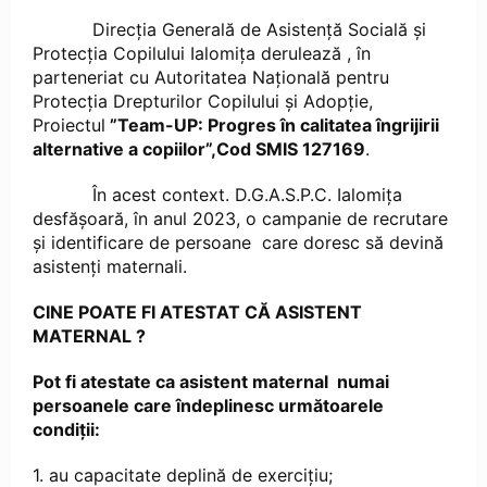
Direcţia Generală de Asistenţă Socială şi
Protecţia Copilului Ialomiţa derulează , în
parteneriat cu Autoritatea Națională pentru
Protecția Drepturilor Copilului și Adopție,
Proiectul
”Team-UP: Progres în calitatea îngrijirii
alternative a copiilor”,Cod SMIS 127169
.
În acest context. D.G.A.S.P.C. Ialomița
desfășoară, în anul 2023, o campanie de recrutare
și identificare de persoane care doresc să devină
asistenți maternali.
CINE POATE FI ATESTAT CĂ ASISTENT
MATERNAL ?
Pot fi atestate ca asistent maternal numai
persoanele care îndeplinesc următoarele
condiţii:
1. au capacitate deplină de exerciţiu;