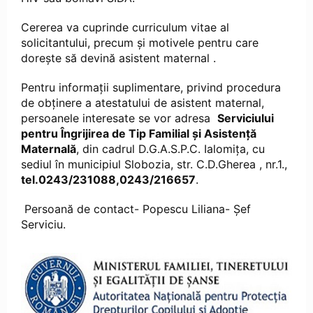
Cererea va cuprinde curriculum vitae al
solicitantului, precum şi motivele pentru care
doreşte să devină asistent maternal .
Pentru informații suplimentare, privind procedura
de obținere a atestatului de asistent maternal,
persoanele interesate se vor adresa
Serviciului
pentru Îngrijirea de Tip Familial și Asistență
Maternală
, din cadrul D.G.A.S.P.C. Ialomița, cu
sediul în municipiul Slobozia, str. C.D.Gherea , nr.1.,
tel.0243/231088,0243/216657
.
Persoană de contact- Popescu Liliana- Șef
Serviciu.