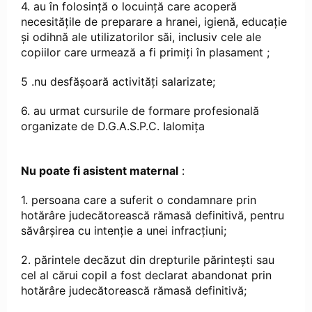
4. au în folosinţă o locuinţă care acoperă
necesităţile de preparare a hranei, igienă, educaţie
şi odihnă ale utilizatorilor săi, inclusiv cele ale
copiilor care urmează a fi primiţi în plasament ;
5 .nu desfăşoară activităţi salarizate;
6. au urmat cursurile de formare profesională
organizate de D.G.A.S.P.C. Ialomița
Nu poate fi asistent maternal
:
1. persoana care a suferit o condamnare prin
hotărâre judecătorească rămasă definitivă, pentru
săvârşirea cu intenţie a unei infracţiuni;
2. părintele decăzut din drepturile părinteşti sau
cel al cărui copil a fost declarat abandonat prin
hotărâre judecătorească rămasă definitivă;