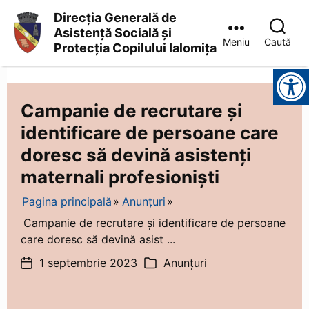
Direcția Generală de
Asistență Socială și
Meniu
Caută
Protecția Copilului Ialomița
Direcția
Instrumente pentru accesibilitate
Generală
de
Asistență
Campanie de recrutare și
Socială
identificare de persoane care
și
Protecția
doresc să devină asistenți
Copilului
Ialomița
maternali profesioniști
Pagina principală
Anunțuri
Campanie de recrutare și identificare de persoane
care doresc să devină asist ...
1 septembrie 2023
Anunțuri
Dată
Categorii
articol