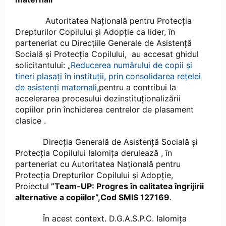
Autoritatea Națională pentru Protecția
Drepturilor Copilului și Adopție ca lider, în
parteneriat cu Direcțiile Generale de Asistență
Socială și Protecția Copilului, au accesat ghidul
solicitantului: „
Reducerea numărului de copii și
tineri plasați în instituții, prin consolidarea rețelei
de asistenți maternali
,pentru a contribui la
accelerarea procesului dezinstituționalizării
copiilor prin închiderea centrelor de plasament
clasice .
Direcţia Generală de Asistenţă Socială şi
Protecţia Copilului Ialomiţa derulează , în
parteneriat cu Autoritatea Națională pentru
Protecția Drepturilor Copilului și Adopție,
Proiectul
”Team-UP: Progres în calitatea îngrijirii
alternative a copiilor”,Cod SMIS 127169
.
În acest context. D.G.A.S.P.C. Ialomița