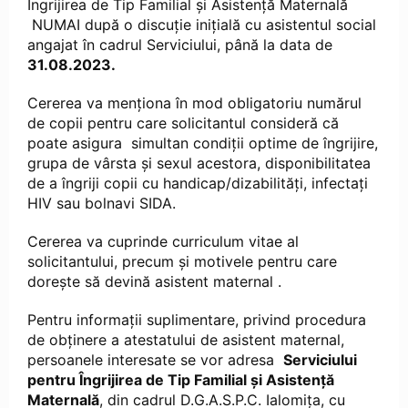
Îngrijirea de Tip Familial și Asistență Maternală
NUMAI după o discuţie iniţială cu asistentul social
angajat în cadrul Serviciului, până la data de
31.08.2023.
Cererea va menţiona în mod obligatoriu numărul
de copii pentru care solicitantul consideră că
poate asigura simultan condiţii optime de îngrijire,
grupa de vârsta şi sexul acestora, disponibilitatea
de a îngriji copii cu handicap/dizabilităţi, infectaţi
HIV sau bolnavi SIDA.
Cererea va cuprinde curriculum vitae al
solicitantului, precum şi motivele pentru care
doreşte să devină asistent maternal .
Pentru informații suplimentare, privind procedura
de obținere a atestatului de asistent maternal,
persoanele interesate se vor adresa
Serviciului
pentru Îngrijirea de Tip Familial și Asistență
Maternală
, din cadrul D.G.A.S.P.C. Ialomița, cu