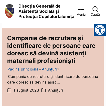
Direcția Generală de
Asistență Socială și
Meniu
Caută
Protecția Copilului Ialomița
Direcția
Instrumente pentru accesibilitate
Generală
de
Asistență
Campanie de recrutare și
Socială
identificare de persoane care
și
Protecția
doresc să devină asistenți
Copilului
Ialomița
maternali profesioniști
Pagina principală
Anunțuri
Campanie de recrutare și identificare de persoane
care doresc să devină asist ...
1 august 2023
Anunțuri
Dată
Categorii
articol