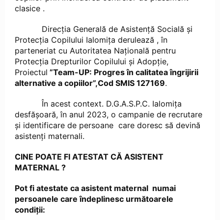
clasice .
Direcţia Generală de Asistenţă Socială şi
Protecţia Copilului Ialomiţa derulează , în
parteneriat cu Autoritatea Națională pentru
Protecția Drepturilor Copilului și Adopție,
Proiectul
”Team-UP: Progres în calitatea îngrijirii
alternative a copiilor”,Cod SMIS 127169
.
În acest context. D.G.A.S.P.C. Ialomița
desfășoară, în anul 2023, o campanie de recrutare
și identificare de persoane care doresc să devină
asistenți maternali.
CINE POATE FI ATESTAT CĂ ASISTENT
MATERNAL ?
Pot fi atestate ca asistent maternal numai
persoanele care îndeplinesc următoarele
condiţii: