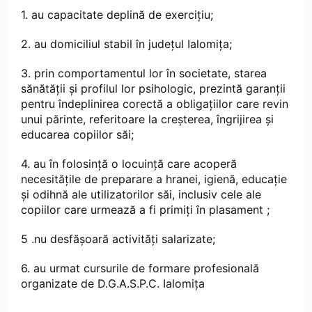
1. au capacitate deplină de exerciţiu;
2. au domiciliul stabil în județul Ialomița;
3. prin comportamentul lor în societate, starea
sănătăţii şi profilul lor psihologic, prezintă garanţii
pentru îndeplinirea corectă a obligaţiilor care revin
unui părinte, referitoare la creşterea, îngrijirea şi
educarea copiilor săi;
4. au în folosinţă o locuinţă care acoperă
necesităţile de preparare a hranei, igienă, educaţie
şi odihnă ale utilizatorilor săi, inclusiv cele ale
copiilor care urmează a fi primiţi în plasament ;
5 .nu desfăşoară activităţi salarizate;
6. au urmat cursurile de formare profesională
organizate de D.G.A.S.P.C. Ialomița