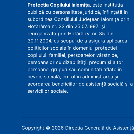
Protecţia Copilului Ialomița
, este instituţia
publică cu personalitate juridică, înfiinţată în
subordinea Consiliului Județean Ialomița prin
Hotărârea nr. 23 din 25.07.1997 şi
reorganizată prin Hotărârea nr. 35 din
30.11.2004, cu scopul de a asigura aplicarea
politicilor sociale în domeniul protecţiei
copilului, familiei, persoanelor vârstnice,
persoanelor cu dizabilităţi, precum şi altor
persoane, grupuri sau comunităţi aflate în
nevoie socială, cu rol în administrarea şi
acordarea beneficiilor de asistenţă socială şi a
serviciilor sociale.
Copyright
©
2026
Direcția Generală de Asistență 