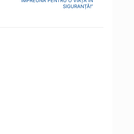
ÎMPREUNĂ PENTRU O VIAȚĂ ÎN
SIGURANȚĂ!”