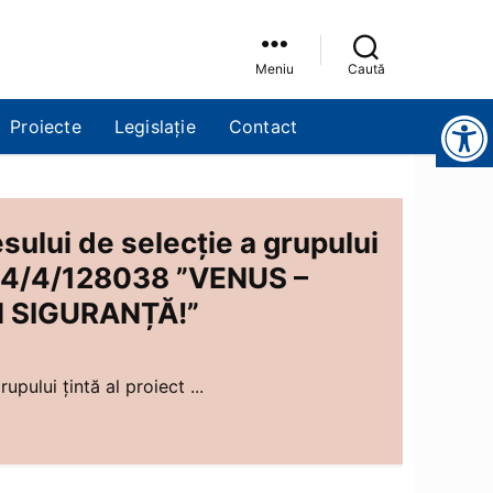
Meniu
Caută
Instrumente pentru accesibilitate
Proiecte
Legislație
Contact
sului de selecție a grupului
65/4/4/128038 ”VENUS –
N SIGURANȚĂ!”
upului țintă al proiect ...