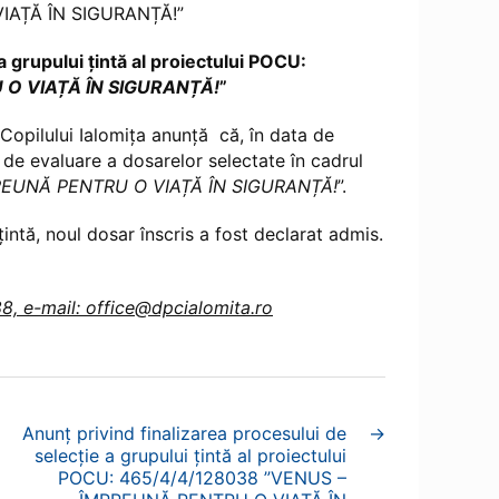
VIAȚĂ ÎN SIGURANȚĂ!”
 grupului țintă al proiectului POCU:
 O VIAȚĂ ÎN SIGURANȚĂ!
”
 Copilului Ialomița anunță că, în data de
ia de evaluare a dosarelor selectate în cadrul
REUNĂ PENTRU O VIAȚĂ ÎN SIGURANȚĂ!
”.
 țintă, noul dosar înscris a fost declarat admis.
88, e-mail: office@dpcialomita.ro
Anunț privind finalizarea procesului de
→
selecție a grupului țintă al proiectului
POCU: 465/4/4/128038 ”VENUS –