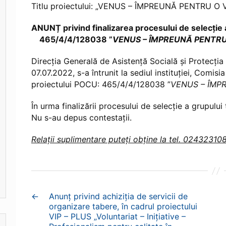
Titlu proiectului: „VENUS – ÎMPREUNĂ PENTRU O 
ANUNȚ privind finalizarea procesului de selecție a
465/4/4/128038 ”
VENUS – ÎMPREUNĂ PENTRU
Direcția Generală de Asistență Socială și Protecția
07.07.2022, s-a întrunit la sediul instituției, Comis
proiectului POCU: 465/4/4/128038 ”
VENUS – ÎMP
În urma finalizării procesului de selecție a grupului
Nu s-au depus contestații.
Relații suplimentare puteți obține la tel. 02432310
←
Anunț privind achiziţia de servicii de
organizare tabere, în cadrul proiectului
VIP – PLUS „Voluntariat – Inițiative –