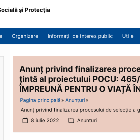
ocială și Protecția
e
Organizare
Informații de interes public
Utile
Anunț privind finalizarea proce
țintă al proiectului POCU: 4
ÎMPREUNĂ PENTRU O VIAȚĂ Î
Pagina principală
Anunțuri
Anunț privind finalizarea procesului de selecție a gr
8 iulie 2022
Anunțuri
Dată
Categorii
articol