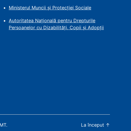
Ministerul Muncii și Protecției
Sociale
Autoritatea Națională pentru Drepturile
Persoanelor cu Dizabilități, Copii și Adopții
WMT
.
La început
↑