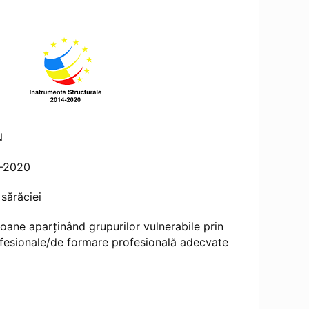
N
4-2020
 sărăciei
oane aparținând grupurilor vulnerabile prin
ofesionale/de formare profesională adecvate