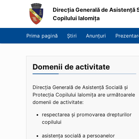
Direcția Generală de Asistență S
Copilului Ialomița
Direcția
Generală
Prima pagină
Știri
Anunțuri
Prezentar
de
Asistență
Socială
și
Protecția
Domenii de activitate
Copilului
Ialomița
Direcția Generală de Asistență Socială și
Protecția Copilului Ialomița are următoarele
domenii de activitate:
respectarea și promovarea drepturilor
copilului
asistența socială a persoanelor