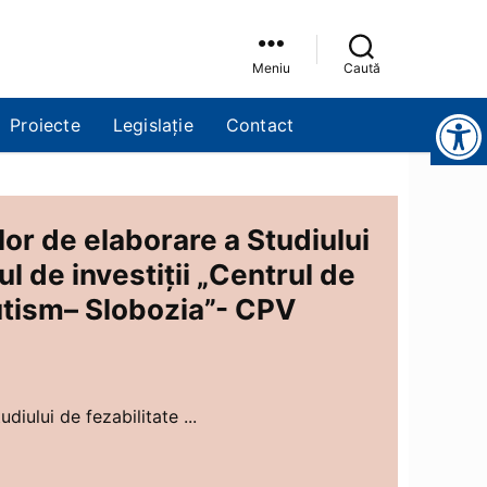
Meniu
Caută
Instrumente pentru accesibilitate
Proiecte
Legislație
Contact
ilor de elaborare a Studiului
ul de investiții „Centrul de
utism– Slobozia”- CPV
diului de fezabilitate ...