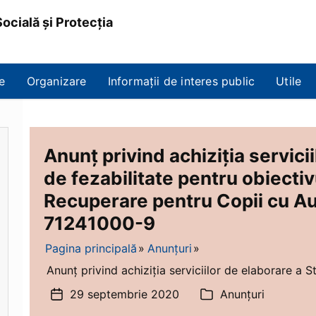
ocială și Protecția
e
Organizare
Informații de interes public
Utile
Anunț privind achiziția servici
de fezabilitate pentru obiectiv
Recuperare pentru Copii cu A
71241000-9
Pagina principală
Anunțuri
Anunț privind achiziția serviciilor de elaborare a Stu
29 septembrie 2020
Anunțuri
Dată
Categorii
articol