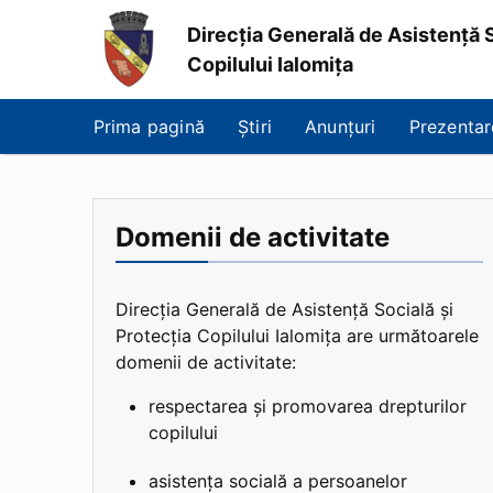
Direcția Generală de Asistență S
Copilului Ialomița
Direcția
Generală
Prima pagină
Știri
Anunțuri
Prezentar
de
Asistență
Socială
și
Protecția
Domenii de activitate
Copilului
Ialomița
Direcția Generală de Asistență Socială și
Protecția Copilului Ialomița are următoarele
domenii de activitate:
respectarea și promovarea drepturilor
copilului
asistența socială a persoanelor