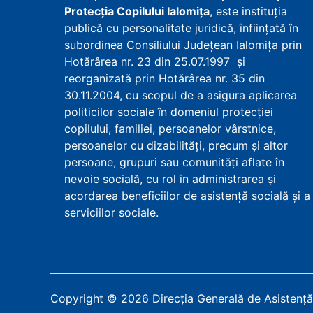
Protecţia Copilului Ialomița
, este instituţia
publică cu personalitate juridică, înfiinţată în
subordinea Consiliului Județean Ialomița prin
Hotărârea nr. 23 din 25.07.1997 şi
reorganizată prin Hotărârea nr. 35 din
30.11.2004, cu scopul de a asigura aplicarea
politicilor sociale în domeniul protecţiei
copilului, familiei, persoanelor vârstnice,
persoanelor cu dizabilităţi, precum şi altor
persoane, grupuri sau comunităţi aflate în
nevoie socială, cu rol în administrarea şi
acordarea beneficiilor de asistenţă socială şi a
serviciilor sociale.
Copyright
©
2026
Direcția Generală de Asistență 