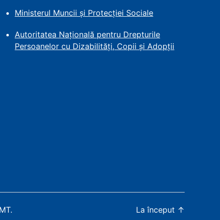
Ministerul Muncii și Protecției
Sociale
Autoritatea Națională pentru Drepturile
Persoanelor cu Dizabilități, Copii și Adopții
WMT
.
La început
↑