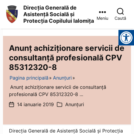
Direcția Generală de
Asistență Socială și
Meniu
Caută
Protecția Copilului Ialomița
Direcția
Instrumente pentru accesibilitate
Generală
de
Asistență
Anunț achiziționare servicii de
Socială
consultanță profesională CPV
și
Protecția
85312320-8
Copilului
Ialomița
Pagina principală
Anunțuri
Anunț achiziționare servicii de consultanță
profesională CPV 85312320-8 ...
14 ianuarie 2019
Anunțuri
Dată
Categorii
articol
Direcția Generală de Asistență Socială și Protecția