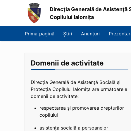
Direcția Generală de Asistență S
Copilului Ialomița
Direcția
Generală
Prima pagină
Știri
Anunțuri
Prezentar
de
Asistență
Socială
și
Protecția
Domenii de activitate
Copilului
Ialomița
Direcția Generală de Asistență Socială și
Protecția Copilului Ialomița are următoarele
domenii de activitate:
respectarea și promovarea drepturilor
copilului
asistența socială a persoanelor