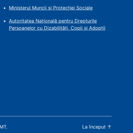
Ministerul Muncii și Protecției
Sociale
Autoritatea Națională pentru Drepturile
Persoanelor cu Dizabilități, Copii și Adopții
WMT
.
La început
↑