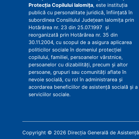
Protecţia Copilului Ialomița
, este instituţia
publică cu personalitate juridică, înfiinţată în
subordinea Consiliului Județean Ialomița prin
Hotărârea nr. 23 din 25.07.1997 şi
reorganizată prin Hotărârea nr. 35 din
30.11.2004, cu scopul de a asigura aplicarea
politicilor sociale în domeniul protecţiei
copilului, familiei, persoanelor vârstnice,
persoanelor cu dizabilităţi, precum şi altor
persoane, grupuri sau comunităţi aflate în
nevoie socială, cu rol în administrarea şi
acordarea beneficiilor de asistenţă socială şi a
serviciilor sociale.
Copyright
©
2026
Direcția Generală de Asistență 