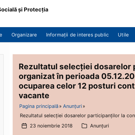
ocială și Protecția
e
Organizare
Informații de interes public
Utile
Rezultatul selecției dosarelor 
organizat în perioada 05.12.20
ocuparea celor 12 posturi con
vacante
Pagina principală
Anunțuri
Rezultatul selecției dosarelor participanților la con
23 noiembrie 2018
Anunțuri
Dată
Categorii
articol