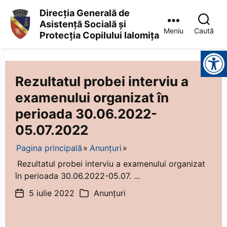
Direcția Generală de
Asistență Socială și
Meniu
Caută
Protecția Copilului Ialomița
Direcția
Instrumente pentru accesibilitate
Generală
de
Asistență
Rezultatul probei interviu a
Socială
examenului organizat în
și
Protecția
perioada 30.06.2022-
Copilului
Ialomița
05.07.2022
Pagina principală
Anunțuri
Rezultatul probei interviu a examenului organizat
în perioada 30.06.2022-05.07. ...
5 iulie 2022
Anunțuri
Dată
Categorii
articol