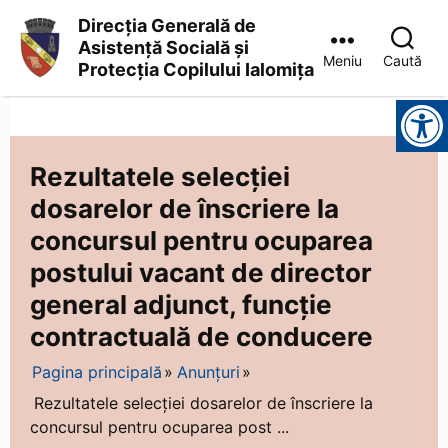
Direcția Generală de
Asistență Socială și
Meniu
Caută
Protecția Copilului Ialomița
Direcția
Instrumente pentru accesibilitate
Generală
de
Asistență
Socială
Rezultatele selecției
și
dosarelor de înscriere la
Protecția
Copilului
concursul pentru ocuparea
Ialomița
postului vacant de director
general adjunct, funcție
contractuală de conducere
Pagina principală
Anunțuri
Rezultatele selecției dosarelor de înscriere la
concursul pentru ocuparea post ...