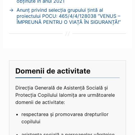
obținute în anul 2021
→
Anunț privind selecția grupului țintă al
proiectului POCU: 465/4/4/128038 ”VENUS –
ÎMPREUNĂ PENTRU O VIAȚĂ ÎN SIGURANȚĂ!”
Domenii de activitate
Direcția Generală de Asistență Socială și
Protecția Copilului Ialomița are următoarele
domenii de activitate:
respectarea și promovarea drepturilor
copilului
asistența socială a persoanelor vârstnice