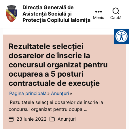
Direcția Generală de
Asistență Socială și
Meniu
Caută
Protecția Copilului Ialomița
Direcția
Instrumente pentru accesibilitate
Generală
de
Asistență
Rezultatele selecției
Socială
dosarelor de înscrie la
și
Protecția
concursul organizat pentru
Copilului
Ialomița
ocuparea a 5 posturi
contractuale de execuție
Pagina principală
Anunțuri
Rezultatele selecției dosarelor de înscrie la
concursul organizat pentru ocupa ...
23 iunie 2022
Anunțuri
Dată
Categorii
articol