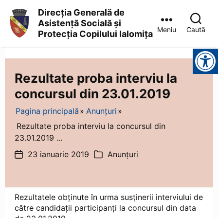
Direcția Generală de
Asistență Socială și
Meniu
Caută
Protecția Copilului Ialomița
Direcția
Instrumente pentru accesibilitate
Generală
de
Asistență
Rezultate proba interviu la
Socială
concursul din 23.01.2019
și
Protecția
Copilului
Pagina principală
Anunțuri
Ialomița
Rezultate proba interviu la concursul din
23.01.2019 ...
23 ianuarie 2019
Anunțuri
Dată
Categorii
articol
Rezultatele obținute în urma susținerii interviului de
către candidații participanți la concursul din data