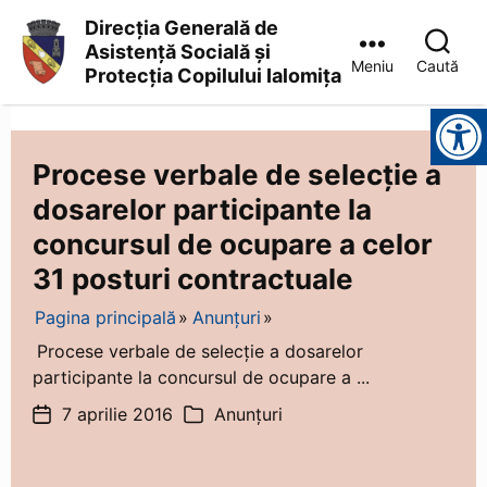
Direcția Generală de
Asistență Socială și
Meniu
Caută
Protecția Copilului Ialomița
Direcția
Instrumente pentru accesibilitate
Generală
de
Asistență
Procese verbale de selecție a
Socială
dosarelor participante la
și
Protecția
concursul de ocupare a celor
Copilului
Ialomița
31 posturi contractuale
Pagina principală
Anunțuri
Procese verbale de selecție a dosarelor
participante la concursul de ocupare a ...
7 aprilie 2016
Anunțuri
Dată
Categorii
articol