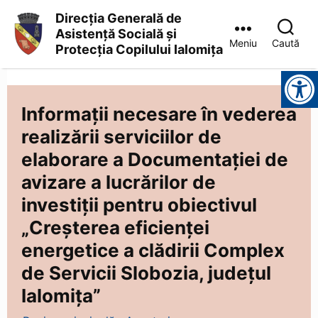
Direcția Generală de
Asistență Socială și
Meniu
Caută
Protecția Copilului Ialomița
Direcția
Instrumente pentru accesibilitate
Generală
de
Asistență
Informații necesare în vederea
Socială
realizării serviciilor de
și
Protecția
elaborare a Documentației de
Copilului
Ialomița
avizare a lucrărilor de
investiții pentru obiectivul
„Creșterea eficienței
energetice a clădirii Complex
de Servicii Slobozia, județul
Ialomița”