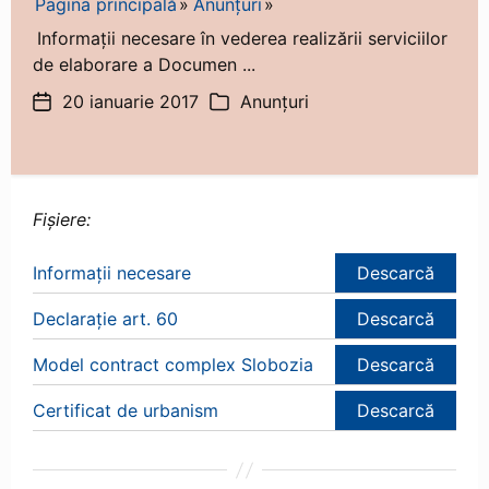
Pagina principală
Anunțuri
Informații necesare în vederea realizării serviciilor
de elaborare a Documen ...
20 ianuarie 2017
Anunțuri
Dată
Categorii
articol
Fișiere:
Informații necesare
Descarcă
Declarație art. 60
Descarcă
Model contract complex Slobozia
Descarcă
Certificat de urbanism
Descarcă