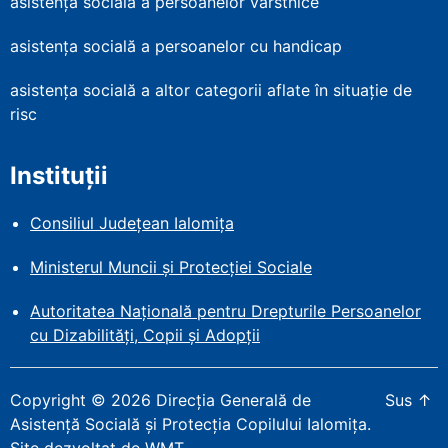
asistența socială a persoanelor vârstnice
asistența socială a persoanelor cu handicap
asistența socială a altor categorii aflate în situație de
risc
Instituții
Consiliul Județean Ialomița
Ministerul Muncii și Protecției
Sociale
Autoritatea Națională pentru Drepturile Persoanelor
cu Dizabilități, Copii și Adopții
Copyright
©
2026
Direcția Generală de
Sus
↑
Asistență Socială și Protecția Copilului Ialomița
.
Site dezvoltat de WMT
.