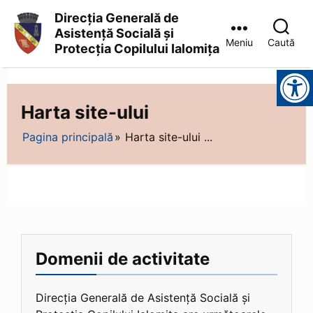
Direcția Generală de
Asistență Socială și
Meniu
Caută
Protecția Copilului Ialomița
Direcția
Instrumente pentru accesibilitate
Generală
de
Asistență
Harta site-ului
Socială
și
Pagina principală
Harta site-ului ...
Protecția
Copilului
Ialomița
Domenii de activitate
Direcția Generală de Asistență Socială și