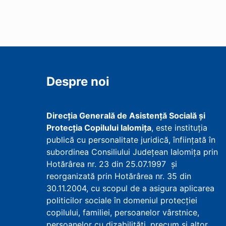
Despre noi
Direcţia Generală de Asistenţă Socială şi
Protecţia Copilului Ialomița
, este instituţia
publică cu personalitate juridică, înfiinţată în
subordinea Consiliului Județean Ialomița prin
Hotărârea nr. 23 din 25.07.1997 şi
reorganizată prin Hotărârea nr. 35 din
30.11.2004, cu scopul de a asigura aplicarea
politicilor sociale în domeniul protecţiei
copilului, familiei, persoanelor vârstnice,
persoanelor cu dizabilităţi, precum şi altor