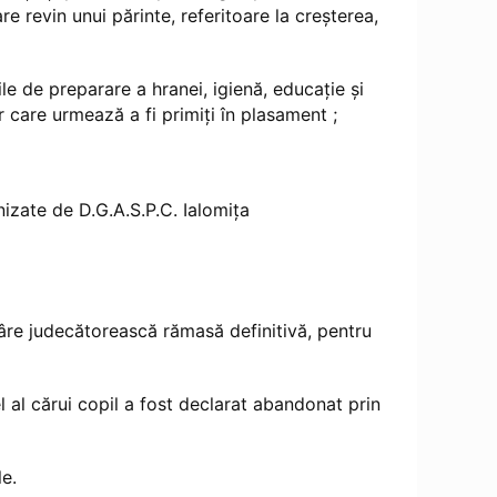
re revin unui părinte, referitoare la creşterea,
ile de preparare a hranei, igienă, educaţie şi
lor care urmează a fi primiţi în plasament ;
izate de D.G.A.S.P.C. Ialomița
âre judecătorească rămasă definitivă, pentru
el al cărui copil a fost declarat abandonat prin
le.