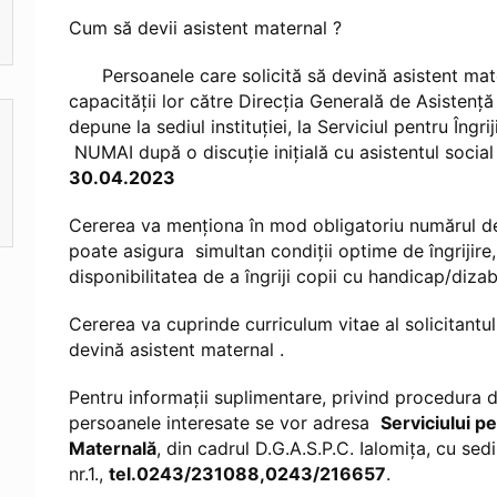
Cum să devii asistent maternal ?
Persoanele care solicită să devină asistent mate
capacităţii lor către Direcţia Generală de Asistenţă 
depune la sediul instituţiei, la Serviciul pentru Îngr
NUMAI după o discuţie iniţială cu asistentul social 
30.04.2023
Cererea va menţiona în mod obligatoriu numărul de 
poate asigura simultan condiţii optime de îngrijire
disponibilitatea de a îngriji copii cu handicap/dizabi
Cererea va cuprinde curriculum vitae al solicitantu
devină asistent maternal .
Pentru informații suplimentare, privind procedura d
persoanele interesate se vor adresa
Serviciului pe
Maternală
, din cadrul D.G.A.S.P.C. Ialomița, cu sedi
nr.1.,
tel.0243/231088,0243/216657
.