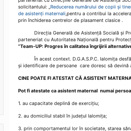
parteneriat cu Direcțiile Generale de Asistență Soci
solicitantului: „
Reducerea numărului de copii și tineri 
de asistenți maternali
,pentru a contribui la accelera
prin închiderea centrelor de plasament clasice .
Direcţia Generală de Asistenţă Socială şi Protec
parteneriat cu Autoritatea Națională pentru Protecț
”Team-UP: Progres în calitatea îngrijirii alternati
În acest context. D.G.A.S.P.C. Ialomița desfășo
și identificare de persoane care doresc să devină a
CINE POATE FI ATESTAT CĂ ASISTENT MATERNA
Pot fi atestate ca asistent maternal numai persoa
1. au capacitate deplină de exerciţiu;
2. au domiciliul stabil în județul Ialomița;
3. prin comportamentul lor în societate, starea sănăt