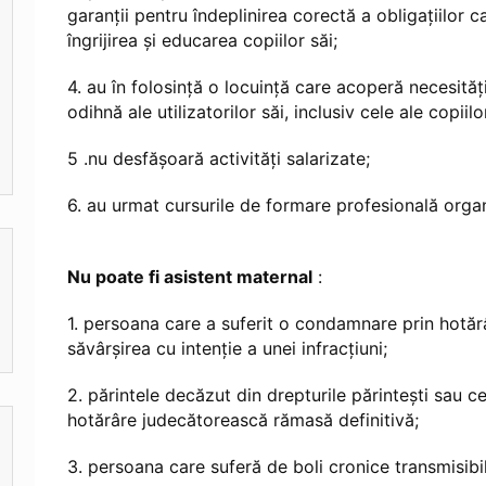
garanţii pentru îndeplinirea corectă a obligaţiilor ca
îngrijirea şi educarea copiilor săi;
4. au în folosinţă o locuinţă care acoperă necesităţ
odihnă ale utilizatorilor săi, inclusiv cele ale copii
5 .nu desfăşoară activităţi salarizate;
6. au urmat cursurile de formare profesională organ
Nu poate fi asistent maternal
:
1. persoana care a suferit o condamnare prin hotăr
săvârşirea cu intenţie a unei infracţiuni;
2. părintele decăzut din drepturile părinteşti sau c
hotărâre judecătorească rămasă definitivă;
3. persoana care suferă de boli cronice transmisibi