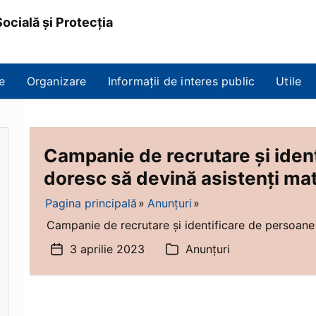
ocială și Protecția
e
Organizare
Informații de interes public
Utile
Campanie de recrutare și iden
doresc să devină asistenți mat
Pagina principală
Anunțuri
Campanie de recrutare și identificare de persoane 
3 aprilie 2023
Anunțuri
Dată
Categorii
articol