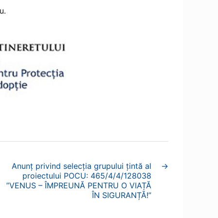
u.
Anunț privind selecția grupului țintă al
→
proiectului POCU: 465/4/4/128038
”VENUS – ÎMPREUNĂ PENTRU O VIAȚĂ
ÎN SIGURANȚĂ!”