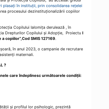
ală și Protecția Copilului, au accesat ghidul
plasați în instituții, prin consolidarea rețelei
rea procesului dezinstituționalizării copiilor
ţia Copilului Ialomiţa derulează , în
ia Drepturilor Copilului și Adopție, Proiectu
l
ve a copiilor”,Cod SMIS 127169
.
ară, în anul 2023, o campanie de recrutare
sistenți maternali.
L ?
nele care îndeplinesc următoarele condiţii:
ăţii şi profilul lor psihologic, prezintă