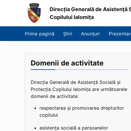
Direcția Generală de Asistență S
Copilului Ialomița
Direcția
Generală
Prima pagină
Știri
Anunțuri
Prezentar
de
Asistență
Socială
și
Protecția
Domenii de activitate
Copilului
Ialomița
Direcția Generală de Asistență Socială și
Protecția Copilului Ialomița are următoarele
domenii de activitate:
respectarea și promovarea drepturilor
copilului
asistența socială a persoanelor