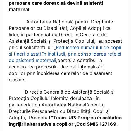
persoane care doresc să devină asistenți
maternali
Autoritatea Națională pentru Drepturile
Persoanelor cu Dizabilități, Copii și Adopții ca
lider, în parteneriat cu Direcțiile Generale de
Asistență Socială și Protecția Copilului, au accesat
ghidul solicitantului: „
Reducerea numărului de copii
și tineri plasați în instituții, prin consolidarea rețelei
de asistenți maternali
,pentru a contribui la
accelerarea procesului dezinstituționalizării
copiilor prin închiderea centrelor de plasament
clasice .
Direcţia Generală de Asistenţă Socială şi
Protecţia Copilului Ialomiţa derulează , în
parteneriat cu Autoritatea Națională pentru
Drepturile Persoanelor cu Dizabilități, Copii și
Adopții, Proiectu
l ”Team-UP: Progres în calitatea
îngrijirii alternative a copiilor”,Cod SMIS 127169
.