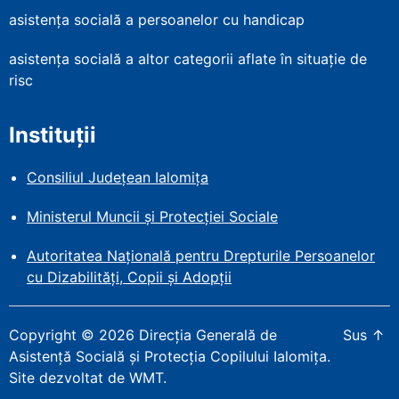
asistența socială a persoanelor cu handicap
asistența socială a altor categorii aflate în situație de
risc
Instituții
Consiliul Județean Ialomița
Ministerul Muncii și Protecției
Sociale
Autoritatea Națională pentru Drepturile Persoanelor
cu Dizabilități, Copii și Adopții
Copyright
©
2026
Direcția Generală de
Sus
↑
Asistență Socială și Protecția Copilului Ialomița
.
Site dezvoltat de WMT
.