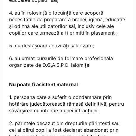
educarea copiilor săi;
4. au în folosinţă o locuinţă care acoperă
necesităţile de preparare a hranei, igienă, educaţie
şi odihnă ale utilizatorilor săi, inclusiv cele ale
copiilor care urmează a fi primiţi în plasament ;
5 .nu desfăşoară activităţi salarizate;
6. au urmat cursurile de formare profesională
organizate de D.G.A.S.P.C. Ialomița
Nu poate fi asistent maternal
:
1. persoana care a suferit o condamnare prin
hotărâre judecătorească rămasă definitivă, pentru
săvârşirea cu intenţie a unei infracţiuni;
2. părintele decăzut din drepturile părinteşti sau
cel al cărui copil a fost declarat abandonat prin