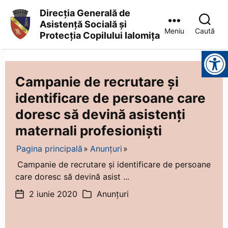
Direcția Generală de
Asistență Socială și
Meniu
Caută
Protecția Copilului Ialomița
Direcția
Instrumente pentru accesibilitate
Generală
de
Asistență
Campanie de recrutare și
Socială
identificare de persoane care
și
Protecția
doresc să devină asistenți
Copilului
Ialomița
maternali profesioniști
Pagina principală
Anunțuri
Campanie de recrutare și identificare de persoane
care doresc să devină asist ...
2 iunie 2020
Anunțuri
Dată
Categorii
articol