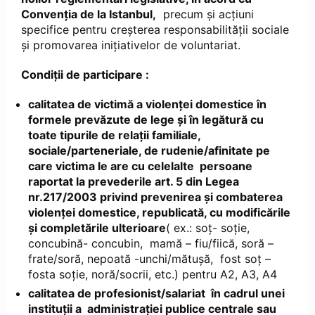
Convenția de la Istanbul,
precum şi acţiuni
specifice pentru creşterea responsabilităţii sociale
şi promovarea inițiativelor de voluntariat.
Condiții de participare :
calitatea de victimă a violenței domestice în
formele prevăzute de lege și în legătură cu
toate tipurile de relații familiale,
sociale/parteneriale, de rudenie/afinitate pe
care victima le are cu celelalte persoane
raportat la prevederile art. 5 din Legea
nr.217/2003 privind prevenirea și combaterea
violenței domestice, republicată, cu modificările
și completările ulterioare
( ex.: soț- soție,
concubină- concubin, mamă – fiu/fiică, soră –
frate/soră, nepoată -unchi/mătușă, fost soț –
fosta soție, noră/socrii, etc.) pentru A2, A3, A4
calitatea de profesionist/salariat în cadrul unei
instituții a administrației publice centrale sau