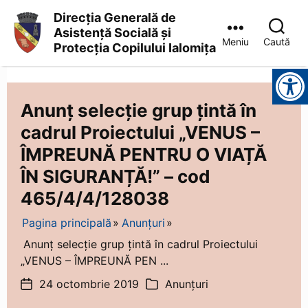
Direcția Generală de
Asistență Socială și
Meniu
Caută
Protecția Copilului Ialomița
Direcția
Instrumente pentru accesibilitate
Generală
de
Asistență
Anunț selecție grup țintă în
Socială
cadrul Proiectului „VENUS –
și
Protecția
ÎMPREUNĂ PENTRU O VIAȚĂ
Copilului
Ialomița
ÎN SIGURANȚĂ!” – cod
465/4/4/128038
Pagina principală
Anunțuri
Anunț selecție grup țintă în cadrul Proiectului
„VENUS – ÎMPREUNĂ PEN ...
24 octombrie 2019
Anunțuri
Dată
Categorii
articol