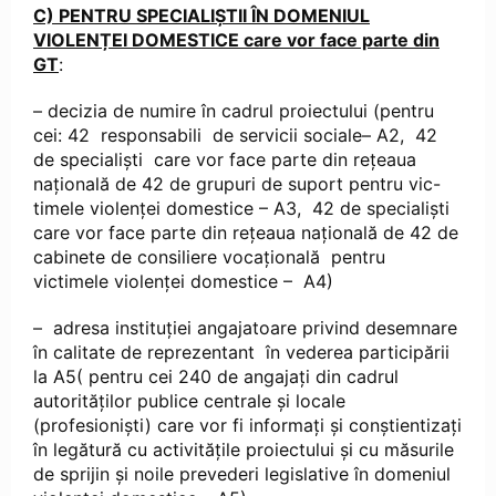
C) PENTRU SPECIALIȘTII ÎN DOMENIUL
VIOLENȚEI DOMESTICE care vor face parte din
GT
:
– decizia de numire în cadrul proiectului (pentru
cei: 42 responsabili de servicii sociale– A2, 42
de specialiști care vor face parte din rețeaua
națională de 42 de grupuri de suport pentru vic-
timele violenței domestice – A3, 42 de specialiști
care vor face parte din rețeaua națională de 42 de
cabinete de consiliere vocațională pentru
victimele violenței domestice – A4)
– adresa instituției angajatoare privind desemnare
în calitate de reprezentant în vederea participării
la A5( pentru cei 240 de angajați din cadrul
autorităților publice centrale și locale
(profesioniști) care vor fi informați și conștientizați
în legătură cu activitățile proiectului și cu măsurile
de sprijin și noile prevederi legislative în domeniul