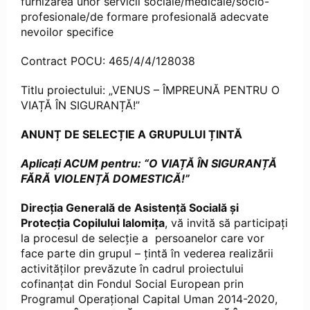
furnizarea unor servicii sociale/medicale/socio-
profesionale/de formare profesională adecvate
nevoilor specifice
Contract POCU: 465/4/4/128038
Titlu proiectului: „VENUS – ÎMPREUNĂ PENTRU O
VIAȚĂ ÎN SIGURANȚĂ!”
ANUNȚ DE SELECȚIE A GRUPULUI ȚINTĂ
Aplica
ți ACUM pentru:
“O VIAȚĂ ÎN SIGURANȚĂ
FĂRĂ VIOLENȚĂ DOMESTIC
Ă!
”
Direcția Generală de Asistență Socială și
Protecția Copilului Ialomița
, vă invită să participați
la procesul de selecție a persoanelor care vor
face parte din grupul – țintă în vederea realizării
activităților prevăzute în cadrul proiectului
cofinanțat din Fondul Social European prin
Programul Operațional Capital Uman 2014-2020,