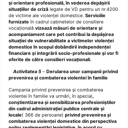
şi orientare profesională, în vederea depășirii
situațiilor de criză
legate de VD pentru un nr.4200
de victime ale violenței domestice.
Serviciile
furnizate
în cadrul cabinetelor de consiliere
vocațională
vizează măsuri de orientare și
acompaniament care pot contribui la depășirea
situației de vulnerabilitate a victimelor violenței
domestice în scopul dobândirii independenței
financiare și integrării socio-profesionale și vor fi
oferite de către consilieri vocaționali.
Activitatea 5
–
Derularea unor campanii privind
prevenirea și combaterea violentei în familie
Campania privind prevenirea și combaterea
violentei în familie va urmări, în special
,
conștientizarea și sensibilizarea profesioniștilor
din cadrul administrației publice centrale și
locale
( 366 de persoane)
privind prevenirea şi
combaterea violenţei domestice din perspectiva
noilor reglementări legislative, în acord cu