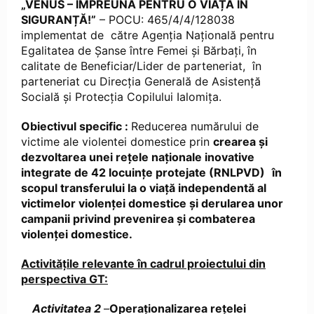
„VENUS – ÎMPREUNĂ PENTRU O VIAȚĂ ÎN
SIGURANȚĂ!”
– POCU: 465/4/4/128038
implementat de către Agenția Națională pentru
Egalitatea de Șanse între Femei și Bărbați, în
calitate de Beneficiar/Lider de parteneriat, în
parteneriat cu Direcția Generală de Asistență
Socială și Protecția Copilului Ialomița.
Obiectivul specific :
Reducerea numărului de
victime ale violentei domestice prin
crearea și
dezvoltarea unei rețele naționale inovative
integrate de 42 locuințe protejate (RNLPVD)
în
scopul transferului la o viață independentă al
victimelor violenței domestice și derularea unor
campanii privind prevenirea și combaterea
violenței domestice.
Activitățile relevante în cadrul proiectului din
perspectiva GT:
Activitatea 2
–
Operaționalizarea rețelei