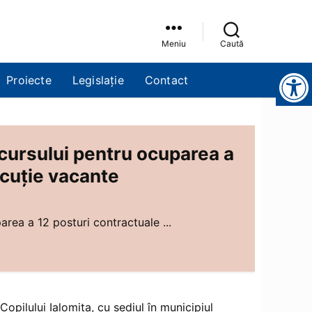
Meniu
Caută
Instrumente pentru accesibilitate
Proiecte
Legislație
Contact
cursului pentru ocuparea a
ecuție vacante
rea a 12 posturi contractuale ...
Copilului Ialomiţa, cu sediul în municipiul