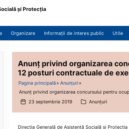
ocială și Protecția
e
Organizare
Informații de interes public
Utile
Anunț privind organizarea con
12 posturi contractuale de ex
Pagina principală
Anunțuri
Anunț privind organizarea concursului pentru ocupa
23 septembrie 2019
Anunțuri
Dată
Categorii
articol
Direcţia Generală de Asistenţă Socială şi Protecţia 