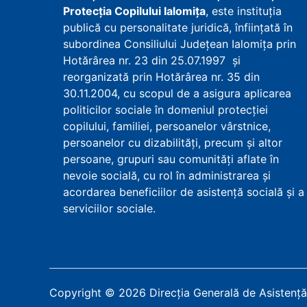
Protecţia Copilului Ialomița
, este instituţia
publică cu personalitate juridică, înfiinţată în
subordinea Consiliului Județean Ialomița prin
Hotărârea nr. 23 din 25.07.1997 şi
reorganizată prin Hotărârea nr. 35 din
30.11.2004, cu scopul de a asigura aplicarea
politicilor sociale în domeniul protecţiei
copilului, familiei, persoanelor vârstnice,
persoanelor cu dizabilităţi, precum şi altor
persoane, grupuri sau comunităţi aflate în
nevoie socială, cu rol în administrarea şi
acordarea beneficiilor de asistenţă socială şi a
serviciilor sociale.
Copyright
©
2026
Direcția Generală de Asistență 