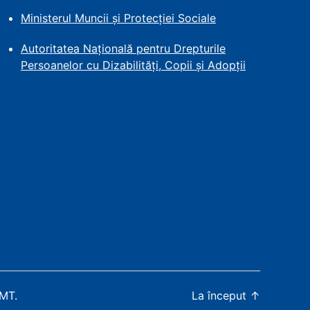
Ministerul Muncii și Protecției
Sociale
Autoritatea Națională pentru Drepturile
Persoanelor cu Dizabilități, Copii și Adopții
WMT
.
La început
↑