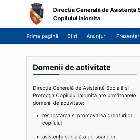
Direcția Generală de Asistență S
Copilului Ialomița
Direcția
Generală
Prima pagină
Știri
Anunțuri
Prezentar
de
Asistență
Socială
și
Protecția
Domenii de activitate
Copilului
Ialomița
Direcția Generală de Asistență Socială și
Protecția Copilului Ialomița are următoarele
domenii de activitate:
respectarea și promovarea drepturilor
copilului
asistența socială a persoanelor