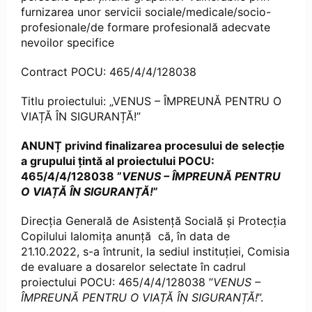
furnizarea unor servicii sociale/medicale/socio-
profesionale/de formare profesională adecvate
nevoilor specifice
Contract POCU: 465/4/4/128038
Titlu proiectului: „VENUS – ÎMPREUNĂ PENTRU O
VIAȚĂ ÎN SIGURANȚĂ!”
ANUNȚ privind finalizarea procesului de selecție
a grupului țintă al proiectului POCU:
465/4/4/128038 ”
VENUS – ÎMPREUNĂ PENTRU
O VIAȚĂ ÎN SIGURANȚĂ!
”
Direcția Generală de Asistență Socială și Protecția
Copilului Ialomița anunță că, în data de
21.10.2022, s-a întrunit, la sediul instituției, Comisia
de evaluare a dosarelor selectate în cadrul
proiectului POCU: 465/4/4/128038 ”
VENUS –
ÎMPREUNĂ PENTRU O VIAȚĂ ÎN SIGURANȚĂ!
”.