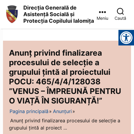
Direcția Generală de
Asistență Socială și
Meniu
Caută
Protecția Copilului Ialomița
Direcția
Instrumente pentru accesibilitate
Generală
de
Asistență
Socială
Anunț privind finalizarea
și
procesului de selecție a
Protecția
Copilului
grupului țintă al proiectului
Ialomița
POCU: 465/4/4/128038
”VENUS – ÎMPREUNĂ PENTRU
O VIAȚĂ ÎN SIGURANȚĂ!”
Pagina principală
Anunțuri
Anunț privind finalizarea procesului de selecție a
grupului țintă al proiect ...