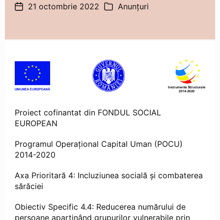
21 octombrie 2022
Anunțuri
Dată
Categorii
articol
Proiect cofinantat din FONDUL SOCIAL
EUROPEAN
Programul Operaţional Capital Uman (POCU)
2014-2020
Axa Prioritară 4: Incluziunea socială și combaterea
sărăciei
Obiectiv Specific 4.4: Reducerea numărului de
persoane aparținând grupurilor vulnerabile prin