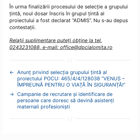
În urma finalizării procesului de selecție a grupului
țintă, noul dosar înscris în grupul țintă al
proiectului a fost declarat ”ADMIS”. Nu s-au depus
contestații.
Relații suplimentare puteți obține la tel.
0243231088, e-mail: office@dpcialomita.ro
←
Anunț privind selecția grupului țintă al
proiectului POCU: 465/4/4/128038 ”VENUS –
ÎMPREUNĂ PENTRU O VIAȚĂ ÎN SIGURANȚĂ!”
→
Campanie de recrutare și identificare de
persoane care doresc să devină asistenți
maternali profesioniști