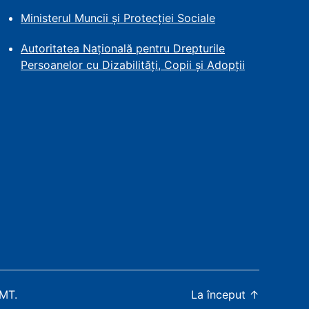
Ministerul Muncii și Protecției
Sociale
Autoritatea Națională pentru Drepturile
Persoanelor cu Dizabilități, Copii și Adopții
WMT
.
La început
↑