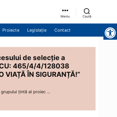
Meniu
Caută
Instrumente pentru accesibilitate
Proiecte
Legislație
Contact
esului de selecție a
 POCU: 465/4/4/128038
 VIAȚĂ ÎN SIGURANȚĂ!”
rupului țintă al proiec ...