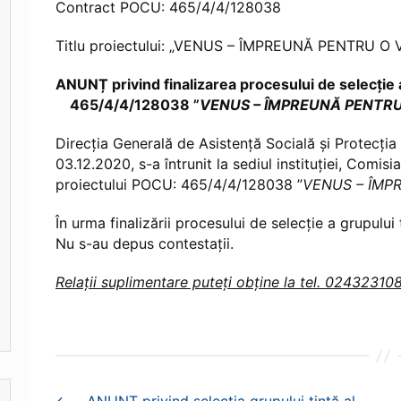
Contract POCU: 465/4/4/128038
Titlu proiectului: „VENUS – ÎMPREUNĂ PENTRU O 
ANUNȚ privind finalizarea procesului de selecție a
465/4/4/128038 ”
VENUS – ÎMPREUNĂ PENTRU
Direcția Generală de Asistență Socială și Protecția
03.12.2020, s-a întrunit la sediul instituției, Comis
proiectului POCU: 465/4/4/128038 ”
VENUS – ÎMP
În urma finalizării procesului de selecție a grupului
Nu s-au depus contestații.
Relații suplimentare puteți obține la tel. 02432310