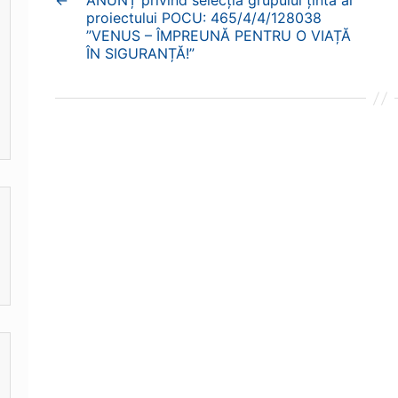
←
ANUNȚ privind selecția grupului țintă al
proiectului POCU: 465/4/4/128038
”VENUS – ÎMPREUNĂ PENTRU O VIAȚĂ
ÎN SIGURANȚĂ!”