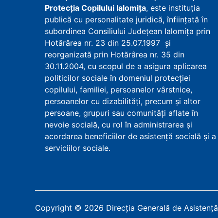
Protecţia Copilului Ialomița
, este instituţia
publică cu personalitate juridică, înfiinţată în
subordinea Consiliului Județean Ialomița prin
Hotărârea nr. 23 din 25.07.1997 şi
reorganizată prin Hotărârea nr. 35 din
30.11.2004, cu scopul de a asigura aplicarea
politicilor sociale în domeniul protecţiei
copilului, familiei, persoanelor vârstnice,
persoanelor cu dizabilităţi, precum şi altor
persoane, grupuri sau comunităţi aflate în
nevoie socială, cu rol în administrarea şi
acordarea beneficiilor de asistenţă socială şi a
serviciilor sociale.
Copyright
©
2026
Direcția Generală de Asistență 