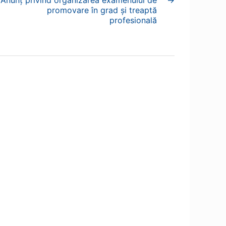
Anunț privind organizarea examenului de
→
promovare în grad și treaptă
profesională