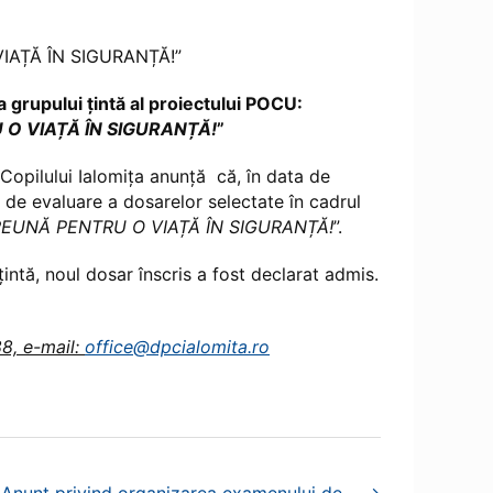
VIAȚĂ ÎN SIGURANȚĂ!”
 grupului țintă al proiectului POCU:
 O VIAȚĂ ÎN SIGURANȚĂ!
”
 Copilului Ialomița anunță că, în data de
ia de evaluare a dosarelor selectate în cadrul
REUNĂ PENTRU O VIAȚĂ ÎN SIGURANȚĂ!
”.
 țintă, noul dosar înscris a fost declarat admis.
88, e-mail:
office@dpcialomita.ro