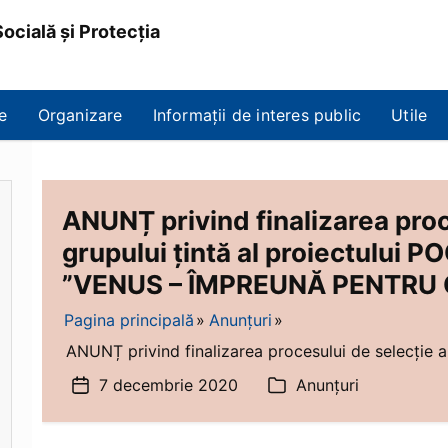
ocială și Protecția
e
Organizare
Informații de interes public
Utile
ANUNȚ privind finalizarea proc
grupului țintă al proiectului
”VENUS – ÎMPREUNĂ PENTRU O
Pagina principală
Anunțuri
ANUNȚ privind finalizarea procesului de selecție a g
7 decembrie 2020
Anunțuri
Dată
Categorii
articol