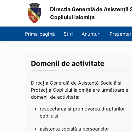
Direcția Generală de Asistență S
Copilului Ialomița
Direcția
Generală
Prima pagină
Știri
Anunțuri
Prezentar
de
Asistență
Socială
și
Protecția
Domenii de activitate
Copilului
Ialomița
Direcția Generală de Asistență Socială și
Protecția Copilului Ialomița are următoarele
domenii de activitate:
respectarea și promovarea drepturilor
copilului
asistența socială a persoanelor