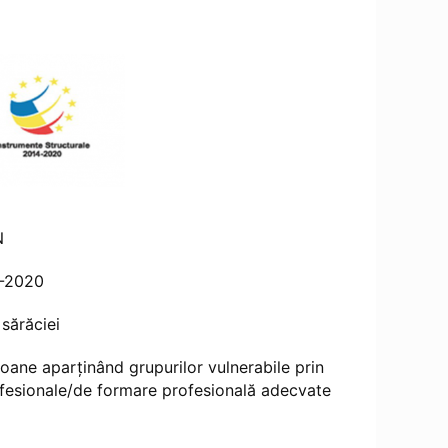
N
4-2020
 sărăciei
oane aparținând grupurilor vulnerabile prin
ofesionale/de formare profesională adecvate