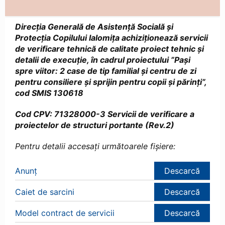
Direcţia Generală de Asistenţă Socială şi
Protecţia Copilului Ialomiţa achiziționează servicii
de verificare tehnică de calitate proiect tehnic și
detalii de execuție, în cadrul proiectului ”Paşi
spre viitor: 2 case de tip familial şi centru de zi
pentru consiliere şi sprijin pentru copii şi părinţi”,
cod SMIS 130618
Cod CPV: 71328000-3 Servicii de verificare a
proiectelor de structuri portante (Rev.2)
Pentru detalii accesați următoarele fișiere:
Anunț
Descarcă
Caiet de sarcini
Descarcă
Model contract de servicii
Descarcă