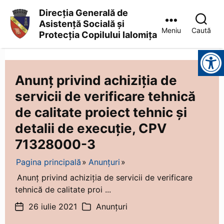
Direcția Generală de
Asistență Socială și
Meniu
Caută
Protecția Copilului Ialomița
Direcția
Instrumente pentru accesibilitate
Generală
de
Asistență
Anunț privind achiziţia de
Socială
servicii de verificare tehnică
și
Protecția
de calitate proiect tehnic și
Copilului
Ialomița
detalii de execuție, CPV
71328000-3
Pagina principală
Anunțuri
Anunț privind achiziţia de servicii de verificare
tehnică de calitate proi ...
26 iulie 2021
Anunțuri
Dată
Categorii
articol