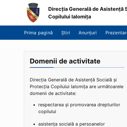
Direcția Generală de Asistență S
Copilului Ialomița
Direcția
Generală
Prima pagină
Știri
Anunțuri
Prezentar
de
Asistență
Socială
și
Protecția
Domenii de activitate
Copilului
Ialomița
Direcția Generală de Asistență Socială și
Protecția Copilului Ialomița are următoarele
domenii de activitate:
respectarea și promovarea drepturilor
copilului
asistența socială a persoanelor