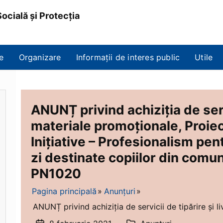
ocială și Protecția
e
Organizare
Informații de interes public
Utile
ANUNȚ privind achiziția de servi
materiale promoționale, Proiec
Inițiative – Profesionalism pent
zi destinate copiilor din comun
PN1020
Pagina principală
Anunțuri
ANUNȚ privind achiziția de servicii de tipărire şi li