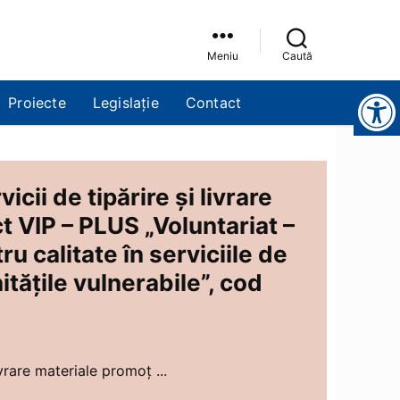
Meniu
Caută
Instrumente pentru accesibilitate
Proiecte
Legislație
Contact
cii de tipărire şi livrare
t VIP – PLUS „Voluntariat –
ru calitate în serviciile de
itățile vulnerabile”, cod
vrare materiale promoț ...