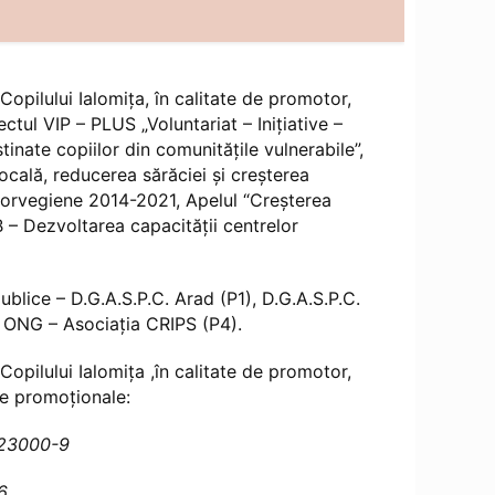
Copilului Ialomița, în calitate de promotor,
ctul VIP – PLUS „Voluntariat – Inițiative –
stinate copiilor din comunitățile vulnerabile”,
cală, reducerea sărăciei și creșterea
i Norvegiene 2014-2021, Apelul “Creșterea
 B – Dezvoltarea capacității centrelor
publice – D.G.A.S.P.C. Arad (P1), D.G.A.S.P.C.
n ONG – Asociația CRIPS (P4).
Copilului Ialomița ,în calitate de promotor,
ale promoţionale:
9823000-9
6