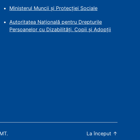
Ministerul Muncii și Protecției
Sociale
Autoritatea Națională pentru Drepturile
Persoanelor cu Dizabilități, Copii și Adopții
WMT
.
La început
↑