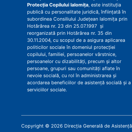
Protecţia Copilului Ialomița
, este instituţia
publică cu personalitate juridică, înfiinţată în
subordinea Consiliului Județean Ialomița prin
Hotărârea nr. 23 din 25.07.1997 şi
reorganizată prin Hotărârea nr. 35 din
30.11.2004, cu scopul de a asigura aplicarea
politicilor sociale în domeniul protecţiei
copilului, familiei, persoanelor vârstnice,
persoanelor cu dizabilităţi, precum şi altor
persoane, grupuri sau comunităţi aflate în
nevoie socială, cu rol în administrarea şi
acordarea beneficiilor de asistenţă socială şi a
serviciilor sociale.
Copyright
©
2026
Direcția Generală de Asistență 