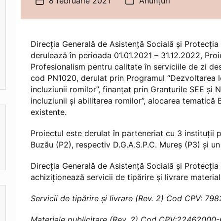
8 februarie 2021
Anunțuri
Dată
Categorii
articol
Direcția Generală de Asistență Socială și Protecția 
derulează în perioada 01.01.2021 – 31.12.2022, Proie
Profesionalism pentru calitate în serviciile de zi de
cod PN1020, derulat prin Programul “Dezvoltarea lo
incluziunii romilor”, finanțat prin Granturile SEE ș
incluziunii și abilitarea romilor”, alocarea tematică
existente.
Proiectul este derulat în parteneriat cu 3 instituții 
Buzău (P2), respectiv D.G.A.S.P.C. Mureș (P3) și u
Direcția Generală de Asistență Socială și Protecția 
achiziționează servicii de tipărire şi livrare materi
Servicii de tipărire şi livrare (Rev. 2) Cod CPV: 7
Materiale publicitare (Rev. 2) Cod CPV:22462000-