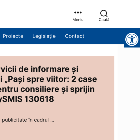
Meniu
Caută
Instrumente pentru accesibilitate
Proiecte
Legislație
Contact
vicii de informare şi
i „Pași spre viitor: 2 case
entru consiliere și sprijin
 MySMIS 130618
publicitate în cadrul ...