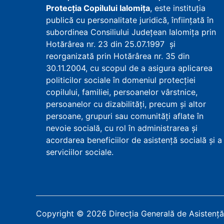
Protecţia Copilului Ialomița
, este instituţia
publică cu personalitate juridică, înfiinţată în
subordinea Consiliului Județean Ialomița prin
Hotărârea nr. 23 din 25.07.1997 şi
reorganizată prin Hotărârea nr. 35 din
30.11.2004, cu scopul de a asigura aplicarea
politicilor sociale în domeniul protecţiei
copilului, familiei, persoanelor vârstnice,
persoanelor cu dizabilităţi, precum şi altor
persoane, grupuri sau comunităţi aflate în
nevoie socială, cu rol în administrarea şi
acordarea beneficiilor de asistenţă socială şi a
serviciilor sociale.
Copyright
©
2026
Direcția Generală de Asistență 