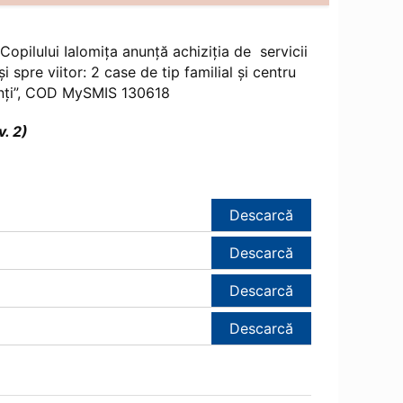
Copilului Ialomiţa anunță achiziţia de servicii
i spre viitor: 2 case de tip familial și centru
ărinți”, COD MySMIS 130618
. 2)
Descarcă
Descarcă
Descarcă
Descarcă