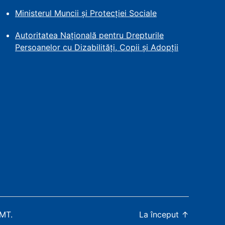
Ministerul Muncii și Protecției
Sociale
Autoritatea Națională pentru Drepturile
Persoanelor cu Dizabilități, Copii și Adopții
WMT
.
La început
↑