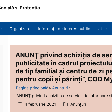
ocială și Protecția
e
Organizare
Informații de interes public
Utile
ANUNŢ privind achiziţia de ser
publicitate în cadrul proiectulu
de tip familial și centru de zi p
pentru copii și părinți”, COD
Pagina principală
Anunțuri
ANUNŢ privind achiziţia de servicii de informare şi 
4 februarie 2021
Anunțuri
Dată
Categorii
articol