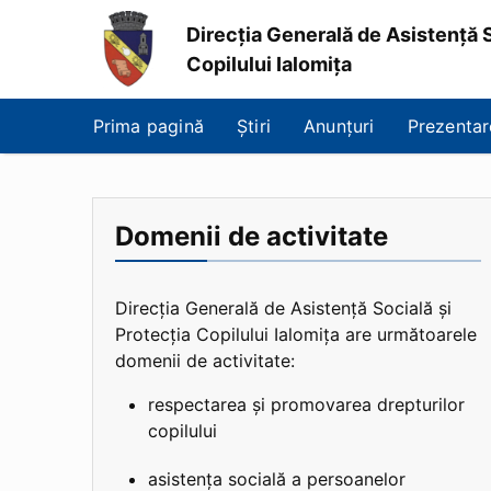
Direcția Generală de Asistență S
Copilului Ialomița
Direcția
Generală
Prima pagină
Știri
Anunțuri
Prezentar
de
Asistență
Socială
și
Protecția
Domenii de activitate
Copilului
Ialomița
Direcția Generală de Asistență Socială și
Protecția Copilului Ialomița are următoarele
domenii de activitate:
respectarea și promovarea drepturilor
copilului
asistența socială a persoanelor