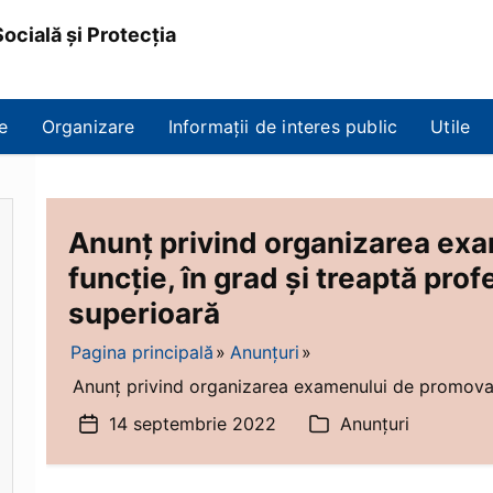
ocială și Protecția
e
Organizare
Informații de interes public
Utile
Anunț privind organizarea ex
funcție, în grad și treaptă prof
superioară
Pagina principală
Anunțuri
Anunț privind organizarea examenului de promovare î
14 septembrie 2022
Anunțuri
Dată
Categorii
articol