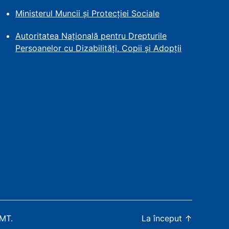
Ministerul Muncii și Protecției
Sociale
Autoritatea Națională pentru Drepturile
Persoanelor cu Dizabilități, Copii și Adopții
WMT
.
La început
↑