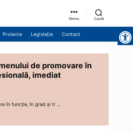
Meniu
Caută
Instrumente pentru accesibilitate
Proiecte
Legislație
Contact
amenului de promovare în
esională, imediat
n funcție, în grad și tr ...