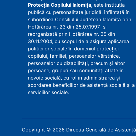
Protecţia Copilului Ialomița
, este instituţia
publică cu personalitate juridică, înfiinţată în
subordinea Consiliului Județean Ialomița prin
Hotărârea nr. 23 din 25.07.1997 şi
reorganizată prin Hotărârea nr. 35 din
30.11.2004, cu scopul de a asigura aplicarea
politicilor sociale în domeniul protecţiei
copilului, familiei, persoanelor vârstnice,
persoanelor cu dizabilităţi, precum şi altor
persoane, grupuri sau comunităţi aflate în
nevoie socială, cu rol în administrarea şi
acordarea beneficiilor de asistenţă socială şi a
serviciilor sociale.
Copyright
©
2026
Direcția Generală de Asistență 