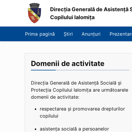
Direcția Generală de Asistență S
Copilului Ialomița
Direcția
Generală
Prima pagină
Știri
Anunțuri
Prezentar
de
Asistență
Socială
și
Protecția
Domenii de activitate
Copilului
Ialomița
Direcția Generală de Asistență Socială și
Protecția Copilului Ialomița are următoarele
domenii de activitate:
respectarea și promovarea drepturilor
copilului
asistența socială a persoanelor