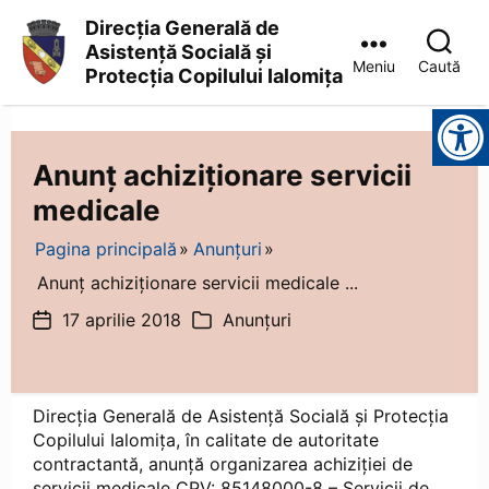
Direcția Generală de
Asistență Socială și
Meniu
Caută
Protecția Copilului Ialomița
Direcția
Instrumente pentru accesibilitate
Generală
de
Asistență
Anunț achiziționare servicii
Socială
medicale
și
Protecția
Copilului
Pagina principală
Anunțuri
Ialomița
Anunț achiziționare servicii medicale ...
17 aprilie 2018
Anunțuri
Dată
Categorii
articol
Direcția Generală de Asistență Socială și Protecția
Copilului Ialomița, în calitate de autoritate
contractantă, anunță organizarea achiziției de
servicii medicale CPV: 85148000-8 – Servicii de