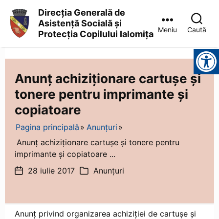
Direcția Generală de
Asistență Socială și
Meniu
Caută
Protecția Copilului Ialomița
Direcția
Instrumente pentru accesibilitate
Generală
de
Asistență
Anunț achiziționare cartușe și
Socială
tonere pentru imprimante și
și
Protecția
copiatoare
Copilului
Ialomița
Pagina principală
Anunțuri
Anunț achiziționare cartușe și tonere pentru
imprimante și copiatoare ...
28 iulie 2017
Anunțuri
Dată
Categorii
articol
Anunț privind organizarea achiziției de cartușe și