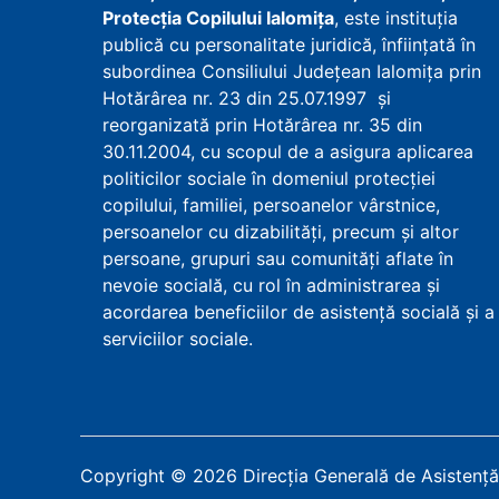
Protecţia Copilului Ialomița
, este instituţia
publică cu personalitate juridică, înfiinţată în
subordinea Consiliului Județean Ialomița prin
Hotărârea nr. 23 din 25.07.1997 şi
reorganizată prin Hotărârea nr. 35 din
30.11.2004, cu scopul de a asigura aplicarea
politicilor sociale în domeniul protecţiei
copilului, familiei, persoanelor vârstnice,
persoanelor cu dizabilităţi, precum şi altor
persoane, grupuri sau comunităţi aflate în
nevoie socială, cu rol în administrarea şi
acordarea beneficiilor de asistenţă socială şi a
serviciilor sociale.
Copyright
©
2026
Direcția Generală de Asistență 