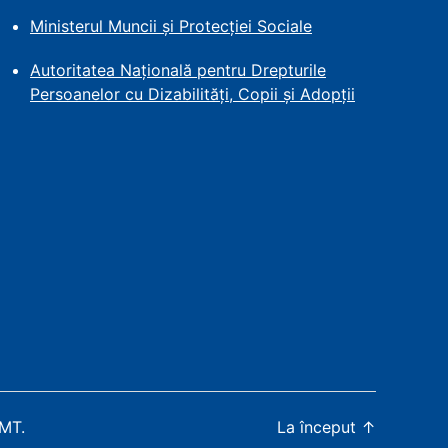
Ministerul Muncii și Protecției
Sociale
Autoritatea Națională pentru Drepturile
Persoanelor cu Dizabilități, Copii și Adopții
WMT
.
La început
↑