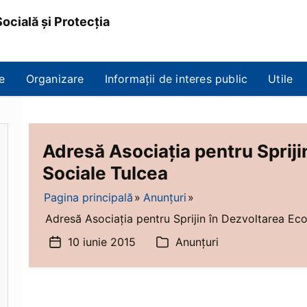
ocială și Protecția
e
Organizare
Informații de interes public
Utile
Adresă Asociația pentru Sprij
Sociale Tulcea
Pagina principală
Anunțuri
Adresă Asociația pentru Sprijin în Dezvoltarea Eco
10 iunie 2015
Anunțuri
Dată
Categorii
articol