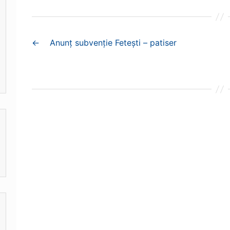
←
Anunț subvenție Fetești – patiser