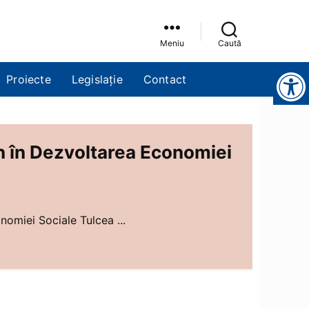
Meniu
Caută
Instrumente pentru accesibilitate
Proiecte
Legislație
Contact
in în Dezvoltarea Economiei
nomiei Sociale Tulcea ...