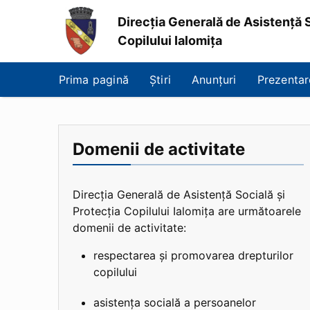
Direcția Generală de Asistență S
Copilului Ialomița
Direcția
Generală
Prima pagină
Știri
Anunțuri
Prezentar
de
Asistență
Socială
și
Protecția
Domenii de activitate
Copilului
Ialomița
Direcția Generală de Asistență Socială și
Protecția Copilului Ialomița are următoarele
domenii de activitate:
respectarea și promovarea drepturilor
copilului
asistența socială a persoanelor